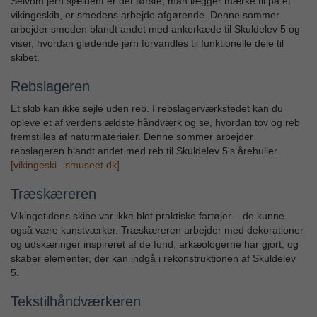
Selvom jern sjældent er det første, man lægger mærke til på et
vikingeskib, er smedens arbejde afgørende. Denne sommer
arbejder smeden blandt andet med ankerkæde til Skuldelev 5 og
viser, hvordan glødende jern forvandles til funktionelle dele til
skibet.
Rebslageren
Et skib kan ikke sejle uden reb. I rebslagerværkstedet kan du
opleve et af verdens ældste håndværk og se, hvordan tov og reb
fremstilles af naturmaterialer. Denne sommer arbejder
rebslageren blandt andet med reb til Skuldelev 5's årehuller.
[vikingeski...smuseet.dk]
Træskæreren
Vikingetidens skibe var ikke blot praktiske fartøjer – de kunne
også være kunstværker. Træskæreren arbejder med dekorationer
og udskæringer inspireret af de fund, arkæologerne har gjort, og
skaber elementer, der kan indgå i rekonstruktionen af Skuldelev
5.
Tekstilhåndværkeren