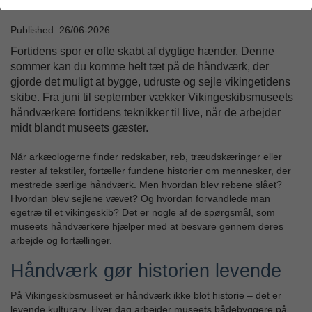
Published: 26/06-2026
Fortidens spor er ofte skabt af dygtige hænder. Denne
sommer kan du komme helt tæt på de håndværk, der
gjorde det muligt at bygge, udruste og sejle vikingetidens
skibe. Fra juni til september vækker Vikingeskibsmuseets
håndværkere fortidens teknikker til live, når de arbejder
midt blandt museets gæster.
Når arkæologerne finder redskaber, reb, træudskæringer eller
rester af tekstiler, fortæller fundene historier om mennesker, der
mestrede særlige håndværk. Men hvordan blev rebene slået?
Hvordan blev sejlene vævet? Og hvordan forvandlede man
egetræ til et vikingeskib? Det er nogle af de spørgsmål, som
museets håndværkere hjælper med at besvare gennem deres
arbejde og fortællinger.
Håndværk gør historien levende
På Vikingeskibsmuseet er håndværk ikke blot historie – det er
levende kulturarv. Hver dag arbejder museets bådebyggere på