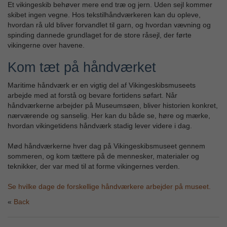
Et vikingeskib behøver mere end træ og jern. Uden sejl kommer
skibet ingen vegne. Hos tekstilhåndværkeren kan du opleve,
hvordan rå uld bliver forvandlet til garn, og hvordan vævning og
spinding dannede grundlaget for de store råsejl, der førte
vikingerne over havene.
Kom tæt på håndværket
Maritime håndværk er en vigtig del af Vikingeskibsmuseets
arbejde med at forstå og bevare fortidens søfart. Når
håndværkerne arbejder på Museumsøen, bliver historien konkret,
nærværende og sanselig. Her kan du både se, høre og mærke,
hvordan vikingetidens håndværk stadig lever videre i dag.
Mød håndværkerne hver dag på Vikingeskibsmuseet gennem
sommeren, og kom tættere på de mennesker, materialer og
teknikker, der var med til at forme vikingernes verden.
Se hvilke dage de forskellige håndværkere arbejder på museet.
Back