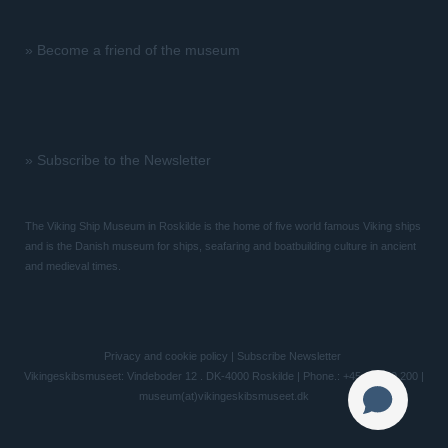
»
Become a friend of the museum
»
Subscribe to the Newsletter
The Viking Ship Museum in Roskilde is the home of five world famous Viking ships
and is the Danish museum for ships, seafaring and boatbuilding culture in ancient
and medieval times.
Privacy and cookie policy
|
Subscribe Newsletter
Vikingeskibsmuseet: Vindeboder 12 . DK-4000 Roskilde | Phone.: +45 46 300 200 |
museum(at)vikingeskibsmuseet.dk