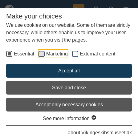
Buy
Make your choices
We use cookies on our website. Some of them are strictly
necessary, while others enable us to improve your user
Skip
Oplev vikingetidens håndværk
to
experience when you visit the pages.
hele sommeren
main
content
Essential
Marketing
External content
Accept all
Save and close
Accept only necessary cookies
See more information
about Vikingeskibsmuseet.dk