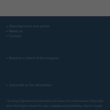
»
Opening hours and prices
»
About us
»
Contact
»
Become a friend of the museum
»
Subscribe to the Newsletter
The Viking Ship Museum in Roskilde is the home of five world famous Viking ships
and is the Danish museum for ships, seafaring and boatbuilding culture in ancient