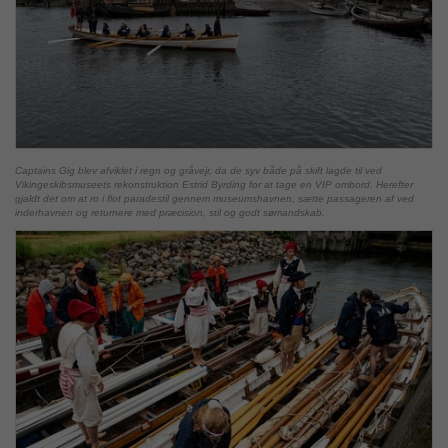
Captains Gig blev afviklet i regn og gråvejr, da de syv både på skift lagde til ved
Vikingeskibsmuseets rekonstruktion Estrid Byrding for at tage en VIP ombord. Herefter
gjaldt det om at ro i flot paradestil gennem museumshavnen, sætte passageren af ved
inderhavnen og returnere med præcision, stil og godt sømandskab.