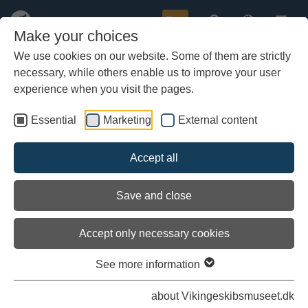
Buy
Make your choices
We use cookies on our website. Some of them are strictly
necessary, while others enable us to improve your user
Skip
Atlantic Challenge er kommet til
to
experience when you visit the pages.
Roskilde
main
content
Essential
Marketing
External content
Accept all
Save and close
Accept only necessary cookies
See more information
about Vikingeskibsmuseet.dk