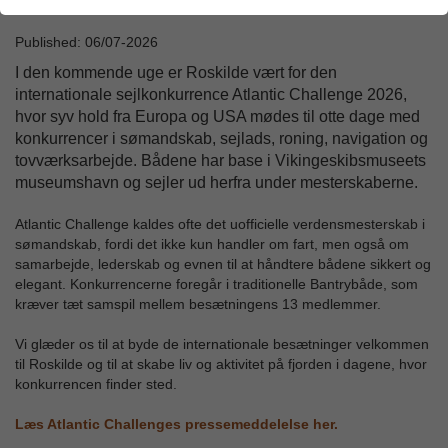
Published: 06/07-2026
I den kommende uge er Roskilde vært for den
internationale sejlkonkurrence Atlantic Challenge 2026,
hvor syv hold fra Europa og USA mødes til otte dage med
konkurrencer i sømandskab, sejlads, roning, navigation og
tovværksarbejde. Bådene har base i Vikingeskibsmuseets
museumshavn og sejler ud herfra under mesterskaberne.
Atlantic Challenge kaldes ofte det uofficielle verdensmesterskab i
sømandskab, fordi det ikke kun handler om fart, men også om
samarbejde, lederskab og evnen til at håndtere bådene sikkert og
elegant. Konkurrencerne foregår i traditionelle Bantrybåde, som
kræver tæt samspil mellem besætningens 13 medlemmer.
Vi glæder os til at byde de internationale besætninger velkommen
til Roskilde og til at skabe liv og aktivitet på fjorden i dagene, hvor
konkurrencen finder sted.
Læs Atlantic Challenges pressemeddelelse her.