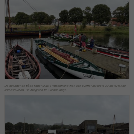
De deltagende både ligger til kaj i museumshavnen lige overfor museets 30 meter lange
rekonstruktion, Havhingsten fra Glendalough.