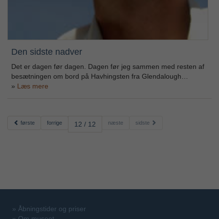
Den sidste nadver
Det er dagen før dagen. Dagen før jeg sammen med resten af
besætningen om bord på Havhingsten fra Glendalough…
Læs mere
første
forrige
næste
sidste
12 / 12
»
Åbningstider og priser
»
Om museet