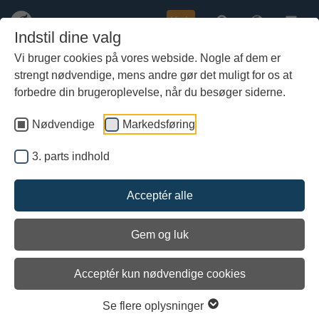
Køb
Indstil dine valg
Vi bruger cookies på vores webside. Nogle af dem er
strengt nødvendige, mens andre gør det muligt for os at
Gå
til
forbedre din brugeroplevelse, når du besøger siderne.
første
forrige
næste
sidste
12 / 12
hoved-
indhold
Nødvendige
Markedsføring
Uddrag af skibets logbog 1. juli
Søndag den 1. juli.
3. parts indhold
Kl. 16:00. Afgang fra museumshavnen. Vind jævn SØ. Hundredvis
Acceptér alle
af både følger os.
Kl. 18:00.…
Gem og luk
Læs mere
Acceptér kun nødvendige cookies
1. Juli
Forskibet: Vi opfatter os i rummet som en lille samlet gruppe der
Se flere oplysninger
tager vare på hinanden uden at have et…