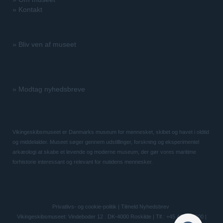
»
Kontakt
»
Bliv ven af museet
»
Modtag nyhedsbreve
Vikingeskibsmuseet er Danmarks museum for mennesket, skibet og havet i oldtid
og middelalder. Museet søger gennem udstillinger, forskning og eksperimentel
arkæologi at skabe et levende og moderne museum, der gør vores maritime
forhistorie interessant og relevant for nutidens mennesker.
Privatlivs- og cookie-politik
|
Tilmeld Nyhedsbrev
Vikingeskibsmuseet: Vindeboder 12 . DK-4000 Roskilde | Tlf.: +45 46 300 200 |