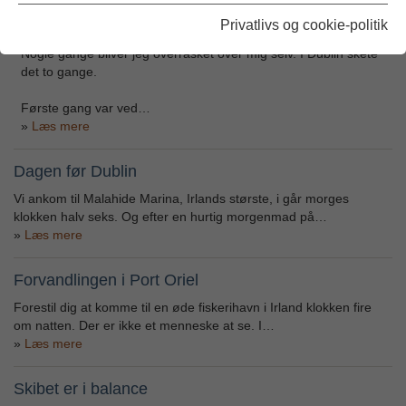
Privatlivs og cookie-politik
Farvel, mit gode skib…
Nogle gange bliver jeg overrasket over mig selv. I Dublin skete
det to gange.
Første gang var ved…
Læs mere
Dagen før Dublin
Vi ankom til Malahide Marina, Irlands største, i går morges
klokken halv seks. Og efter en hurtig morgenmad på…
Læs mere
Forvandlingen i Port Oriel
Forestil dig at komme til en øde fiskerihavn i Irland klokken fire
om natten. Der er ikke et menneske at se. I…
Læs mere
Skibet er i balance