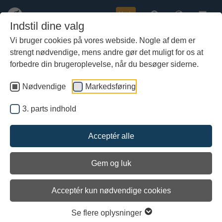
Køb
Indstil dine valg
Vi bruger cookies på vores webside. Nogle af dem er
strengt nødvendige, mens andre gør det muligt for os at
Gå
til
forbedre din brugeroplevelse, når du besøger siderne.
første
forrige
næste
sidste
1 / 12
hoved-
indhold
Nødvendige
Markedsføring
3. parts indhold
Acceptér alle
Gem og luk
Acceptér kun nødvendige cookies
Se flere oplysninger