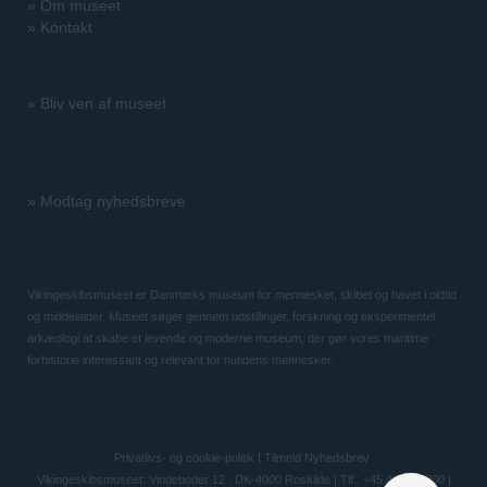
»
Om museet
»
Kontakt
»
Bliv ven af museet
»
Modtag nyhedsbreve
Vikingeskibsmuseet er Danmarks museum for mennesket, skibet og havet i oldtid
og middelalder. Museet søger gennem udstillinger, forskning og eksperimentel
arkæologi at skabe et levende og moderne museum, der gør vores maritime
forhistorie interessant og relevant for nutidens mennesker.
Privatlivs- og cookie-politik
|
Tilmeld Nyhedsbrev
Vikingeskibsmuseet: Vindeboder 12 . DK-4000 Roskilde | Tlf.: +45 46 300 200 |