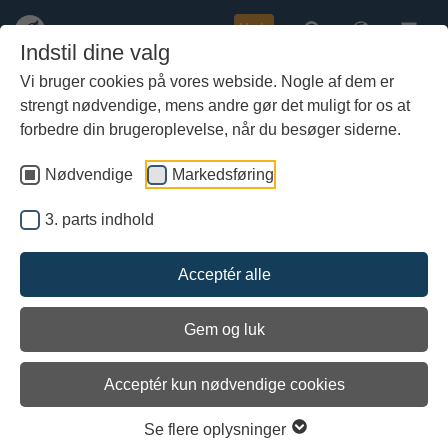
Køb
Indstil dine valg
Vi bruger cookies på vores webside. Nogle af dem er
strengt nødvendige, mens andre gør det muligt for os at
Gå
1. august: Helge har fundet sin
til
forbedre din brugeroplevelse, når du besøger siderne.
hoved-
faste plads (kopi 1)
indhold
Nødvendige
Markedsføring
3. parts indhold
Acceptér alle
Gem og luk
Acceptér kun nødvendige cookies
Se flere oplysninger