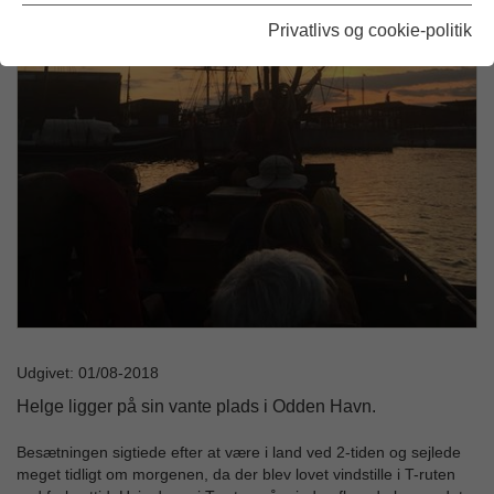
Privatlivs og cookie-politik
Udgivet: 01/08-2018
Helge ligger på sin vante plads i Odden Havn.
Besætningen sigtiede efter at være i land ved 2-tiden og sejlede
meget tidligt om morgenen, da der blev lovet vindstille i T-ruten