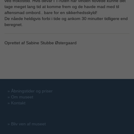
ved frokosttid. Hvis devar i T-ruten når vinden flovede kunne det
tage meget lang tid at komme frem og de havde mad med til
aftensmad ombord.. bare for en sikkerhedsskyld!
De nåede heldigvis forbi i tide og ankom 30 minutter tidligere end
beregnet.
Oprettet af Sabine Stubbe Østergaard
»
Åbningstider og priser
»
Om museet
»
Kontakt
»
Bliv ven af museet