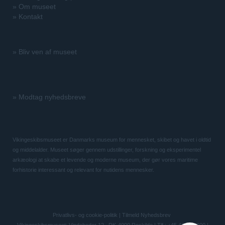
»
Om museet
»
Kontakt
»
Bliv ven af museet
»
Modtag nyhedsbreve
Vikingeskibsmuseet er Danmarks museum for mennesket, skibet og havet i oldtid
og middelalder. Museet søger gennem udstillinger, forskning og eksperimentel
arkæologi at skabe et levende og moderne museum, der gør vores maritime
forhistorie interessant og relevant for nutidens mennesker.
Privatlivs- og cookie-politik
|
Tilmeld Nyhedsbrev