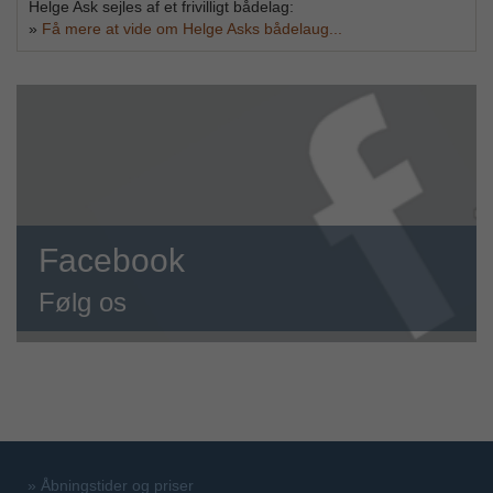
Helge Ask sejles af et frivilligt bådelag:
»
Få mere at vide om Helge Asks bådelaug...
Facebook
Følg os
»
Åbningstider og priser