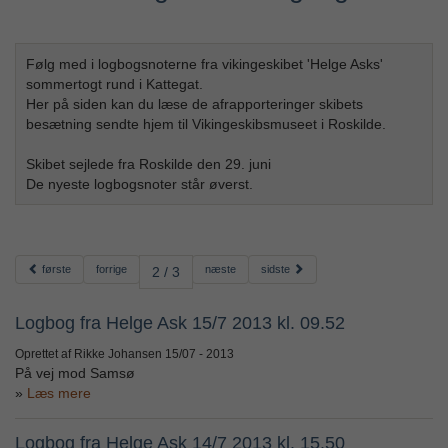
Følg med i logbogsnoterne fra vikingeskibet 'Helge Asks'
sommertogt rund i Kattegat.
Her på siden kan du læse de afrapporteringer skibets
besætning sendte hjem til Vikingeskibsmuseet i Roskilde.
Skibet sejlede fra Roskilde den 29. juni
De nyeste logbogsnoter står øverst.
første
forrige
næste
sidste
2 / 3
Logbog fra Helge Ask 15/7 2013 kl. 09.52
Oprettet af Rikke Johansen
15/07 - 2013
På vej mod Samsø
Læs mere
Logbog fra Helge Ask 14/7 2013 kl. 15.50