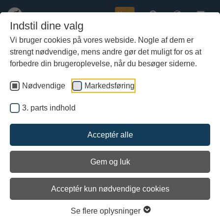
Køb
Indstil dine valg
Vi bruger cookies på vores webside. Nogle af dem er
strengt nødvendige, mens andre gør det muligt for os at
Gå
Fotos af Helge Ask
til
forbedre din brugeroplevelse, når du besøger siderne.
hoved-
indhold
Nødvendige
Markedsføring
3. parts indhold
Acceptér alle
Gem og luk
Acceptér kun nødvendige cookies
Se flere oplysninger