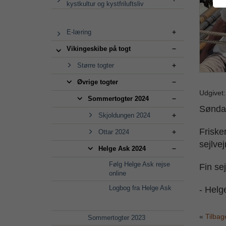
kystkultur og kystfriluftsliv
E-læring
Vikingeskibe på togt
Større togter
Øvrige togter
Udgivet
Sommertogter 2024
Søndag
Skjoldungen 2024
Friske
Ottar 2024
sejlvejr
Helge Ask 2024
Følg Helge Ask rejse
Fin sej
online
Logbog fra Helge Ask
- Helg
Tilbag
Sommertogter 2023