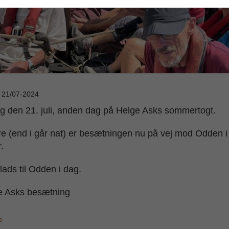
: 21/07-2024
 den 21. juli, anden dag på Helge Asks sommertogt.
re (end i går nat) er besætningen nu på vej mod Odden i
.
lads til Odden i dag.
e Asks besætning
e