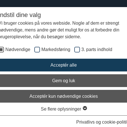
Indstil dine valg
Vi bruger cookies på vores webside. Nogle af dem er strengt
nødvendige, mens andre gør det muligt for os at forbedre din
ogter 2024
Helge Ask 2024
Logbog fra Helge Ask
Logbog fra Helge Ask
brugeroplevelse, når du besøger siderne.
Nødvendige
Markedsføring
3. parts indhold
ang mod Odden Havn
Acceptér alle
Gem og luk
Acceptér kun nødvendige cookies
Se flere oplysninger
Privatlivs og cookie-politi