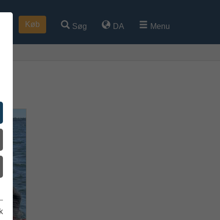
Køb
Søg
DA
Menu
k