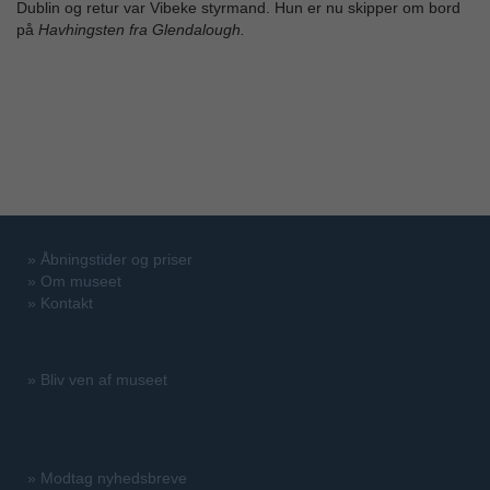
Dublin og retur var Vibeke styrmand. Hun er nu skipper om bord
på
Havhingsten fra Glendalough.
»
Åbningstider og priser
»
Om museet
»
Kontakt
»
Bliv ven af museet
»
Modtag nyhedsbreve