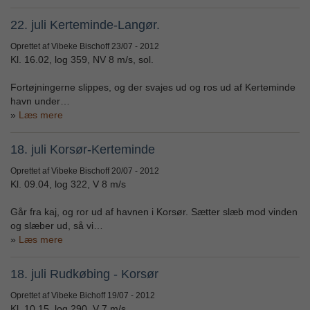
22. juli Kerteminde-Langør.
Oprettet af Vibeke Bischoff
23/07 - 2012
Kl. 16.02, log 359, NV 8 m/s, sol.
Fortøjningerne slippes, og der svajes ud og ros ud af Kerteminde
havn under…
Læs mere
18. juli Korsør-Kerteminde
Oprettet af Vibeke Bischoff
20/07 - 2012
Kl. 09.04, log 322, V 8 m/s
Går fra kaj, og ror ud af havnen i Korsør. Sætter slæb mod vinden
og slæber ud, så vi…
Læs mere
18. juli Rudkøbing - Korsør
Oprettet af Vibeke Bichoff
19/07 - 2012
Kl. 10.15, log 290, V 7 m/s