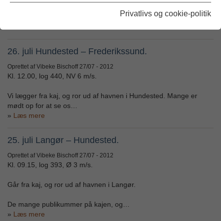
Fortøjningerne slippes i Frederikssund, og vi ror ud af havnen. De
Privatlivs og cookie-politik
mange fremmødte på…
Læs mere
26. juli Hundested – Frederikssund.
Oprettet af Vibeke Bischoff
27/07 - 2012
Kl. 12.00, log 440, NV 6 m/s.
Vi lægger fra kaj, og ror ud af havnen i Hundested. Mange er
mødt op for at se os…
Læs mere
25. juli Langør – Hundested.
Oprettet af Vibeke Bischoff
27/07 - 2012
Kl. 09.15, log 393, Ø 3 m/s.
Går fra kaj, og ror ud af havnen i Langør.
De mange publikummer på kajen, og…
Læs mere