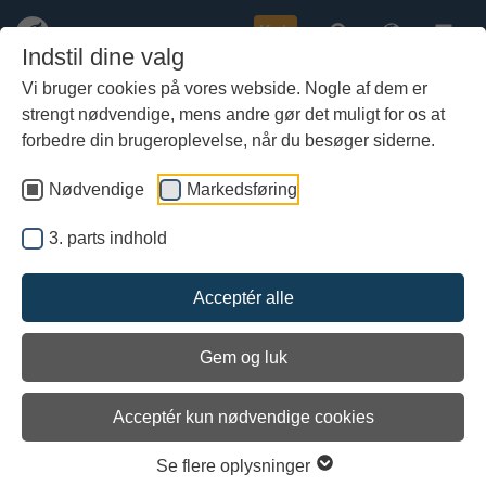
Køb
Indstil dine valg
Vi bruger cookies på vores webside. Nogle af dem er
strengt nødvendige, mens andre gør det muligt for os at
Gå
Skibets logbog
til
forbedre din brugeroplevelse, når du besøger siderne.
hoved-
indhold
Nødvendige
Markedsføring
Af skipper Vibeke Bischoff
En blog med uddrag fra Havhingstens logbog, der beskriver
3. parts indhold
kurs, vejrforhold og sejladsens forløb.
Acceptér alle
første
forrige
næste
sidste
1 / 2
Gem og luk
28. juli. Frederikssund - Roskilde.
Acceptér kun nødvendige cookies
Oprettet af Vibeke Bischoff
30/07 - 2012
Kl. 10.00, log 257, S 5 m/s.
Se flere oplysninger