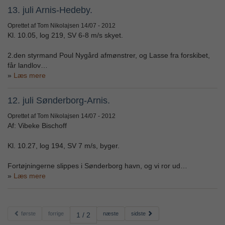
13. juli Arnis-Hedeby.
Oprettet af Tom Nikolajsen
14/07 - 2012
Kl. 10.05, log 219, SV 6-8 m/s skyet.
2.den styrmand Poul Nygård afmønstrer, og Lasse fra forskibet,
får landlov…
Læs mere
12. juli Sønderborg-Arnis.
Oprettet af Tom Nikolajsen
14/07 - 2012
Af: Vibeke Bischoff
Kl. 10.27, log 194, SV 7 m/s, byger.
Fortøjningerne slippes i Sønderborg havn, og vi ror ud…
Læs mere
første
forrige
næste
sidste
1 / 2