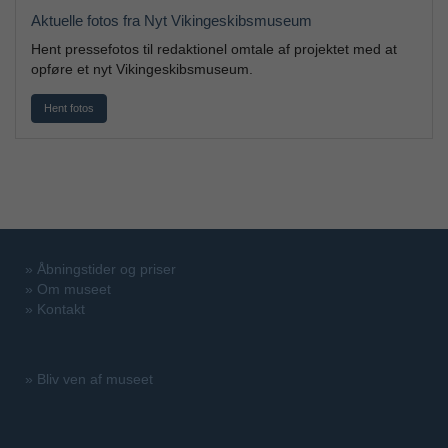
Aktuelle fotos fra Nyt Vikingeskibsmuseum
Hent pressefotos til redaktionel omtale af projektet med at
opføre et nyt Vikingeskibsmuseum.
Hent fotos
»
Åbningstider og priser
»
Om museet
»
Kontakt
»
Bliv ven af museet