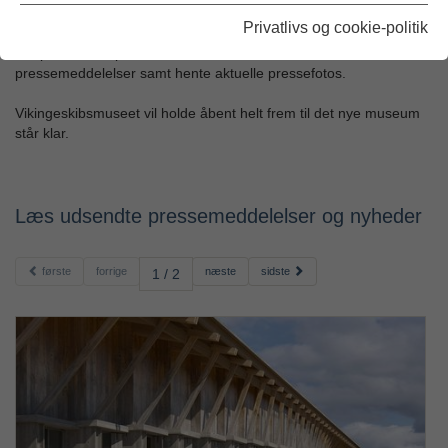
Privatlivs og cookie-politik
Over de kommende år opføres et Nyt Vikingeskibsmuseum, og
her på siden vil pressen løbende kunne læse udsendte
pressemeddelelser samt hente aktuelle pressefotos.
Vikingeskibsmuseet vil holde åbent helt frem til det nye museum
står klar.
Læs udsendte pressemeddelelser og nyheder
første
forrige
næste
sidste
1 / 2