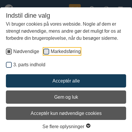
Køb
Indstil dine valg
Vi bruger cookies på vores webside. Nogle af dem er
strengt nødvendige, mens andre gør det muligt for os at
Gå
til
forbedre din brugeroplevelse, når du besøger siderne.
hoved-
indhold
Nødvendige
Markedsføring
3. parts indhold
Acceptér alle
Gem og luk
Acceptér kun nødvendige cookies
Læs pressemeddelelser og hent
Se flere oplysninger
pressefotos