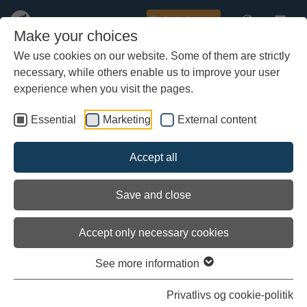
Tickets kopen
Make your choices
We use cookies on our website. Some of them are strictly
necessary, while others enable us to improve your user
Skip
to
experience when you visit the pages.
main
content
Essential
Marketing
External content
Accept all
De Vikingschepen
Save and close
Vijf originele schepen uit de Vikingtijd
Accept only necessary cookies
See more information
Welkom op het Vikingschepenmuseum
Privatlivs og cookie-politik