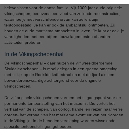
Op het Vikingschepenmuseum wacht je een actieve dag en
belevenissen voor de ganse familie. Vijf 1000-jaar oude originele
vikingschepen, benevens een vloot van zeilende reconstructies,
waarmee je met verschillende ervan kan zeilen, zijn
tentoongesteld. Je kan er ook de ambachtslui ontmoeten. Zij
houden de oude maritieme ambachten in leven. Je kunt er ook je
vaardigheden met een bijl en touwslagen testen of andere
activiteiten proberen.
In de Vikingschepenhal
De Vikingschepenhal – daar huizen de vijf wereldberoemde
Skuldelev schepen – is mooi gelegen in een groene omgeving
met uitkijk op de Roskilde kathedraal en met de fjord als een
bewonderenswaardige achtergrond voor de originele
vikingschepen.
De vijf originele vikingschepen vormen het uitgangspunt voor de
permanente tentoonstelling van het museum . Die vertelt het
verhaal van de schepen, van oorlog, handel en reizen naar verre
oorden- het verhaal van het maritieme avontuur van het Noorden
in de Vikingtijd. In de beneden verdieping worden wisselende
speciale tentoonstellingen gehouden.