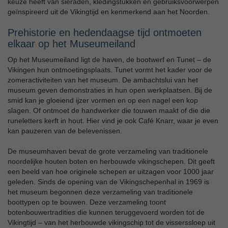
keuze heeft van sieraden, kledingstukken en gebruiksvoorwerpen
geïnspireerd uit de Vikingtijd en kenmerkend aan het Noorden.
Prehistorie en hedendaagse tijd ontmoeten
elkaar op het Museumeiland
Op het Museumeiland ligt de haven, de bootwerf en Tunet – de
Vikingen hun ontmoetingsplaats. Tunet vormt het kader voor de
zomeractiviteiten van het museum. De ambachtslui van het
museum geven demonstraties in hun open werkplaatsen. Bij de
smid kan je gloeiend ijzer vormen en op een nagel een kop
slagen. Of ontmoet de handwerker die touwen maakt of die die
runeletters kerft in hout. Hier vind je ook Café Knarr, waar je even
kan pauzeren van de belevenissen.
De museumhaven bevat de grote verzameling van traditionele
noordelijke houten boten en herbouwde vikingschepen. Dit geeft
een beeld van hoe originele schepen er uitzagen voor 1000 jaar
geleden. Sinds de opening van de Vikingschepenhal in 1969 is
het museum begonnen deze verzameling van traditionele
boottypen op te bouwen. Deze verzameling toont
botenbouwertradities die kunnen teruggevoerd worden tot de
Vikingtijd – van het herbouwde vikingschip tot de visserssloep uit