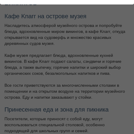
викингов
Кафе Knarr на острове музея
Насладитесь атмосферой музейного острова и попробуйте
блюда, вдохновленные миром викингов, в кафе Knarr, откуда
открывается вид на судоверфь и множество красивых
деревянных судов музея.
Кафе музея предлагает блюда, вдохновленные кухней
викингов. В кафе Knarr подают салаты, сэндвичи и горячие
блюда, а также выпечку, горячие напитки и широкий выбор
органических соков, безалкогольных напитков и пива.
Все гости приветствуются за многочисленными столами в
помещении и на открытом воздухе на территории музейного
острова. Еду и напитки заказывают у стойки.
Принесенная еда и зона для пикника
Посетители, которые приносят с собой еду, могут
воспользоваться специальной столовой, особенно
подходящей для школьных групп и семей.