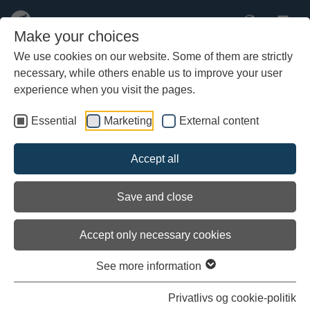
Make your choices
We use cookies on our website. Some of them are strictly
necessary, while others enable us to improve your user
Перейти
к
experience when you visit the pages.
основному
содержимому
Essential
Marketing
External content
Accept all
Save and close
Accept only necessary cookies
See more information
Еда и напитки в Музее кораблей
Privatlivs og cookie-politik