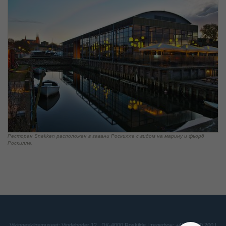
Ресторан Snekken расположен в гавани Роскилле с видом на марину и фьорд
Роскилле.
Vikingeskibsmuseet: Vindeboder 12 . DK-4000 Roskilde | телефон: +45 46 300 200 |