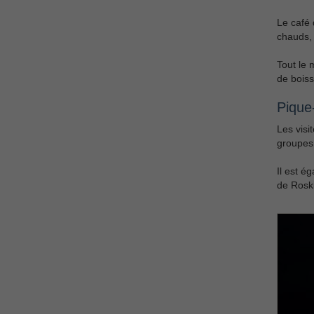
Le café 
chauds, 
Tout le 
de boiss
Pique
Les visi
groupes 
Il est é
de Roski