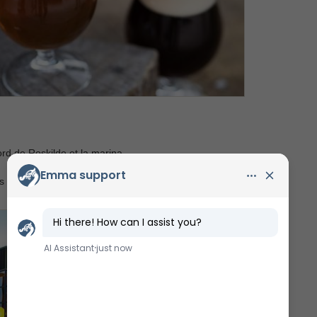
ord de Roskilde et la marina.
es et des événements.