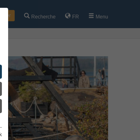
heter
Recherche
FR
Menu
k