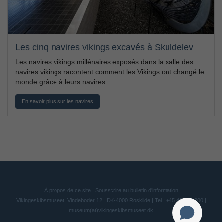
Les cinq navires vikings excavés à Skuldelev
Les navires vikings millénaires exposés dans la salle des
navires vikings racontent comment les Vikings ont changé le
monde grâce à leurs navires.
En savoir plus sur les navires
Á propos de ce site
|
Sousscrire au bulletin d'information
Vikingeskibsmuseet: Vindeboder 12 . DK-4000 Roskilde | Tel.: +45 46 300 200 |
museum(at)vikingeskibsmuseet.dk