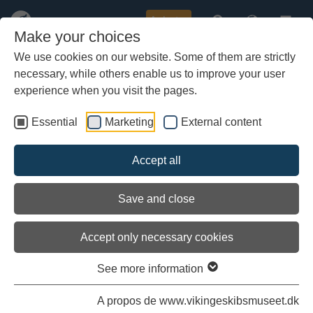
Acheter
Make your choices
We use cookies on our website. Some of them are strictly
necessary, while others enable us to improve your user
Aller
au
experience when you visit the pages.
contenu
principal
Essential
Marketing
External content
Accept all
Save and close
Accept only necessary cookies
See more information
A propos de www.vikingeskibsmuseet.dk