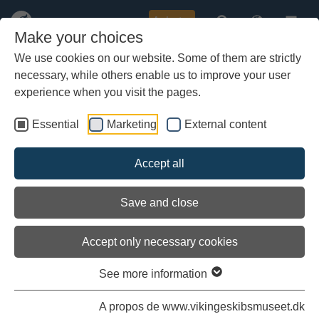
Acheter
Make your choices
We use cookies on our website. Some of them are strictly
necessary, while others enable us to improve your user
Aller
au
experience when you visit the pages.
contenu
principal
Essential
Marketing
External content
Load external content
Accept all
See settings
Save and close
Accept only necessary cookies
Sorties à la voile sur le fjord de Roskilde
See more information
C’est le seul endroit au monde où, pendant la saison estivale,
A propos de www.vikingeskibsmuseet.dk
vous pouvez passer directement de la découverte des véritables