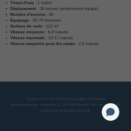
Tirant d'eau
: 1 mètre
Déplacement
: 26 tonnes (entièrement équipé)
Nombre d'avirons
: 60
Équipage
: 65-70 hommes
Surface de voile
: 112 m²
Vitesse moyenne
: 6-8 nœuds
Vitesse maximale
: 13-17 nœuds
Vitesse moyenne pour les rames
: 2,5 nœuds
Á propos de ce site
|
Sousscrire au bulletin d'information
Vikingeskibsmuseet: Vindeboder 12 . DK-4000 Roskilde | Tel.: +45 46 300 200 |
museum(at)vikingeskibsmuseet.dk