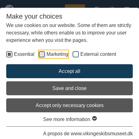
Acheter
Make your choices
We use cookies on our website. Some of them are strictly
necessary, while others enable us to improve your user
Aller
au
experience when you visit the pages.
contenu
principal
Essential
Marketing
External content
Accept all
Save and close
Accept only necessary cookies
See more information
Le Skuldelev 2 – Le grand drakkar
A propos de www.vikingeskibsmuseet.dk