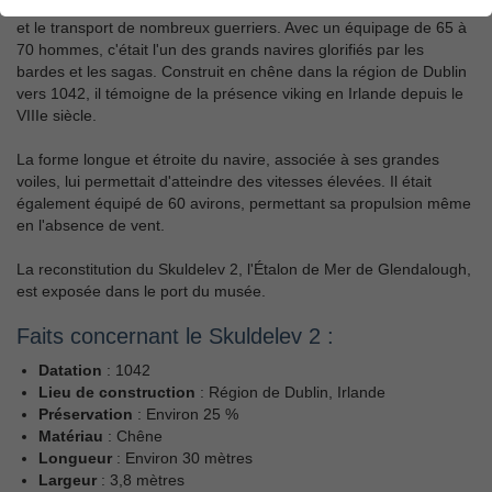
Le Skuldelev 2 est un navire de guerre, construit pour la vitesse
et le transport de nombreux guerriers. Avec un équipage de 65 à
70 hommes, c'était l'un des grands navires glorifiés par les
bardes et les sagas. Construit en chêne dans la région de Dublin
vers 1042, il témoigne de la présence viking en Irlande depuis le
VIIIe siècle.
La forme longue et étroite du navire, associée à ses grandes
voiles, lui permettait d'atteindre des vitesses élevées. Il était
également équipé de 60 avirons, permettant sa propulsion même
en l'absence de vent.
La reconstitution du Skuldelev 2, l'Étalon de Mer de Glendalough,
est exposée dans le port du musée.
Faits concernant le Skuldelev 2 :
Datation
: 1042
Lieu de construction
: Région de Dublin, Irlande
Préservation
: Environ 25 %
Matériau
: Chêne
Longueur
: Environ 30 mètres
Largeur
: 3,8 mètres