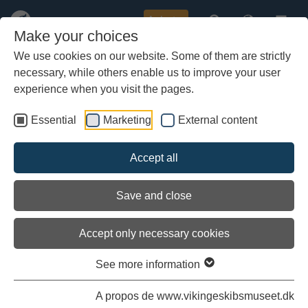
Acheter
Make your choices
We use cookies on our website. Some of them are strictly
necessary, while others enable us to improve your user
Aller
au
experience when you visit the pages.
contenu
principal
Essential
Marketing
External content
Accept all
Save and close
Accept only necessary cookies
See more information
Bateaux à vendre
A propos de www.vikingeskibsmuseet.dk