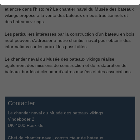
Vous rêvez d’un bateau artisanal en bois, au design scandinave
et ancré dans l’histoire? Le chantier naval du Musée des bateaux
vikings propose à la vente des bateaux en bois traditionnels et
des bateaux vikings.
Les particuliers intéressés par la construction d’un bateau en bois
neuf peuvent s’adresser à notre chantier naval pour obtenir des
informations sur les prix et les possibilités.
Le chantier naval du Musée des bateaux vikings réalise
également des missions de construction et de restauration de
bateaux bordés à clin pour d’autres musées et des associations.
Contacter
Le chantier naval du Musée des bateaux vikings
Vindeboder 2
DK-4000 Roskilde
Chef de chantier naval, constructeur de bateaux