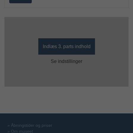
Indlæs 3. parts indhold
Se indstillinger
»
Åbningstider og priser
»
Om museet