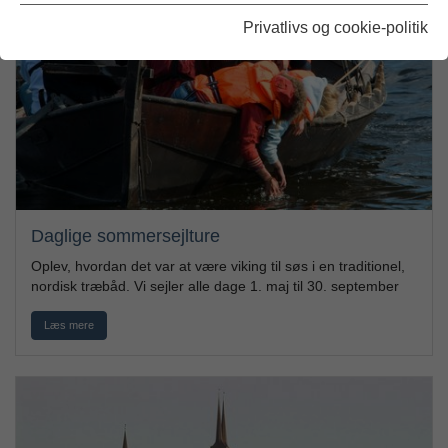
Privatlivs og cookie-politik
Daglige sommersejlture
Oplev, hvordan det var at være viking til søs i en traditionel,
nordisk træbåd. Vi sejler alle dage 1. maj til 30. september
Læs mere