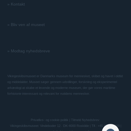
»
Kontakt
»
Bliv ven af museet
»
Modtag nyhedsbreve
Vikingeskibsmuseet er Danmarks museum for mennesket, skibet og havet i oldtid
og middelalder. Museet søger gennem udstillinger, forskning og eksperimentel
arkæologi at skabe et levende og moderne museum, der gør vores maritime
forhistorie interessant og relevant for nutidens mennesker.
Privatlivs- og cookie-politik
|
Tilmeld Nyhedsbrev
Vikingeskibsmuseet: Vindeboder 12 . DK-4000 Roskilde | Tlf.: +45 46 300 200 |