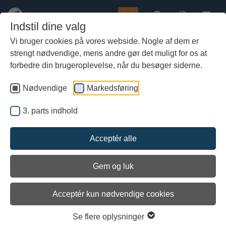
Køb
Indstil dine valg
Vi bruger cookies på vores webside. Nogle af dem er
strengt nødvendige, mens andre gør det muligt for os at
Gå
Sejlture på Roskilde Fjord
til
forbedre din brugeroplevelse, når du besøger siderne.
hoved-
indhold
Nødvendige
Markedsføring
Som det eneste sted i verden kan du fra den 1. maj til 30.
september træde direkte fra mødet med de originale, 1000 år
3. parts indhold
gamle vikingeskibe i Vikingeskibshallen og ud til Museumshavnen,
hvor de mange nordiske træbåde og imponerende
rekonstruktioner af vikingeskibe i fuld størrelse ligger fortøjet.
Acceptér alle
Stig om bord i en af vikingeskibenes efterkommere, en
håndbygget nordisk træbåd, og ro ud på Roskilde Fjord, præcis
Gem og luk
som vikingerne gjorde for tusind år siden.
Acceptér kun nødvendige cookies
Se flere oplysninger