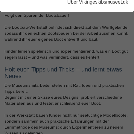
Über Vikingeskibsmuseet.dk
Kinder und Erwachsene
Folgt den Spuren der Bootsbauer!
Die Bootbau‑Werkstatt befindet sich direkt auf dem Werftgelände,
sodass ihr den echten Bootsbauern bei der Arbeit zusehen könnt,
während ihr euer eigenes Boot entwerft und baut.
Kinder lernen spielerisch und experimentierend, was ein Boot gut
segeln lässt – und was verhindert, dass es kentert.
Holt euch Tipps und Tricks – und lernt etwas
Neues
Die Museumsmitarbeiter stehen mit Rat, Ideen und praktischen
Tipps bereit.
Beginnt mit einer Skizze eures Designs, probiert verschiedene
Materialien aus und testet anschließend euer Boot.
In der Werkstatt bauen Kinder nicht nur seetüchtige Modellboote,
sondern sammeln auch praktische Erfahrungen mit der
Lernmethode des Museums: durch Experimentieren zu neuem
Wissen zu gelangen.