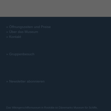
»
Öffnungszeiten und Preise
»
Über das Museum
»
Kontakt
»
Gruppenbesuch
»
Newsletter abonnieren
Das Wikingerschiffsmuseum in Roskilde ist Dänemarks Museum für Schiffe,