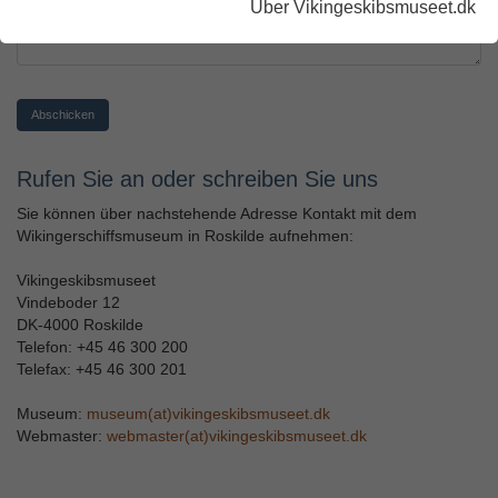
Über Vikingeskibsmuseet.dk
Abschicken
Rufen Sie an oder schreiben Sie uns
Sie können über nachstehende Adresse Kontakt mit dem
Wikingerschiffsmuseum in Roskilde aufnehmen:
Vikingeskibsmuseet
Vindeboder 12
DK-4000 Roskilde
Telefon: +45 46 300 200
Telefax: +45 46 300 201
Museum:
museum(at)vikingeskibsmuseet.dk
Webmaster:
webmaster(at)vikingeskibsmuseet.dk