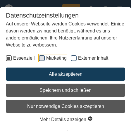
Kaufen
Datenschutzeinstellungen
Auf unserer Webseite werden Cookies verwendet. Einige
davon werden zwingend benötigt, während es uns
Zum
Kontakt zum
Hauptinhalt
andere ermöglichen, Ihre Nutzererfahrung auf unserer
Wikingerschiffsmuseum
springen
Webseite zu verbessern.
* Pflichtfeld
Essenziell
Marketing
Externer Inhalt
Name
*
Alle akzeptieren
E-mail
*
Speichern und schließen
Nur notwendige Cookies akzeptieren
Thema
*
Mehr Details anzeigen
Nachricht
*