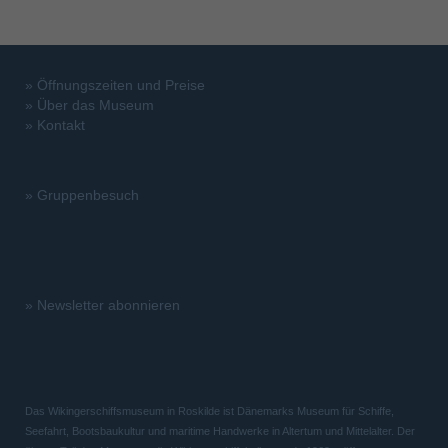
»
Öffnungszeiten und Preise
»
Über das Museum
»
Kontakt
»
Gruppenbesuch
»
Newsletter abonnieren
Das Wikingerschiffsmuseum in Roskilde ist Dänemarks Museum für Schiffe,
Seefahrt, Bootsbaukultur und maritime Handwerke in Altertum und Mittelalter. Der