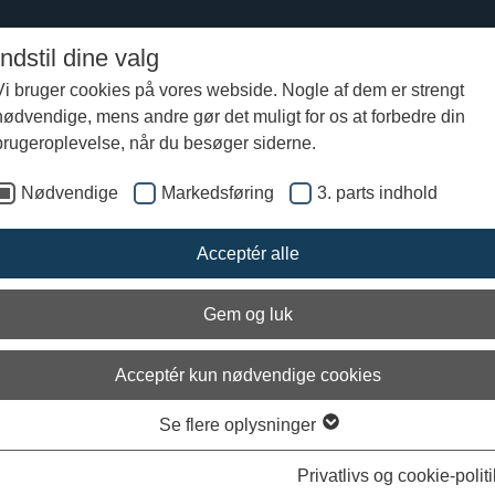
Indstil dine valg
Vi bruger cookies på vores webside. Nogle af dem er strengt
nødvendige, mens andre gør det muligt for os at forbedre din
brugeroplevelse, når du besøger siderne.
Nødvendige
Markedsføring
3. parts indhold
 personlige oplysninger
Acceptér alle
e felter
 og efternavn
*
Emne
*
Gem og luk
Acceptér kun nødvendige cookies
Besked
*
Se flere oplysninger
Privatlivs og cookie-politi