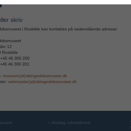
ller skriv
skibsmuseet i Roskilde kan kontaktes på nedenstående adresse:
skibsmuseet
der 12
 Roskilde
: +45 46 300 200
 +45 46 300 201
m:
museum(at)vikingeskibsmuseet.dk
ter:
webmaster(at)vikingeskibsmuseet.dk
 museet
»
Modtag nyhedsbreve