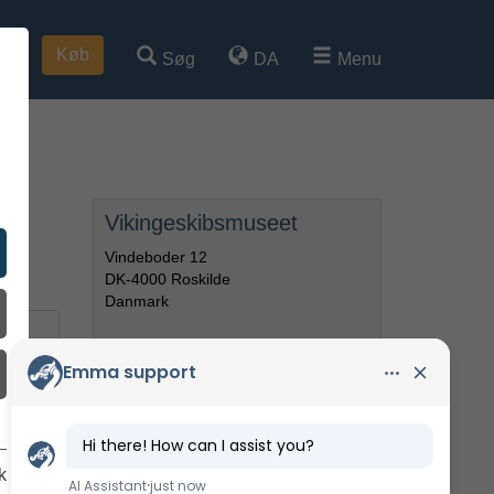
Køb
Søg
DA
Menu
Vikingeskibsmuseet
Vindeboder 12
DK-4000 Roskilde
Danmark
T:
+45 46 300 200
»
E-mail
k