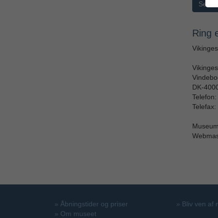
Send
Ring e
Vikinge
Vikinge
Vindebo
DK-4000
Telefon
Telefax:
Museu
Webmas
»
Åbningstider og priser
»
Bliv ven af
»
Om museet