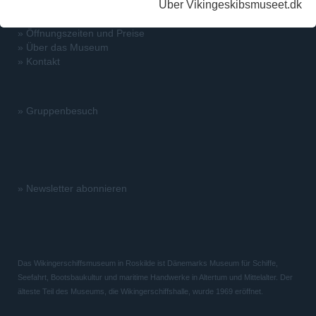
Über Vikingeskibsmuseet.dk
»
Öffnungszeiten und Preise
»
Über das Museum
»
Kontakt
»
Gruppenbesuch
»
Newsletter abonnieren
Das Wikingerschiffsmuseum in Roskilde ist Dänemarks Museum für Schiffe,
Seefahrt, Bootsbaukultur und maritime Handwerke in Altertum und Mittelalter. Der
älteste Teil des Museums, die Wikingerschiffshalle, wurde 1969 eröffnet.