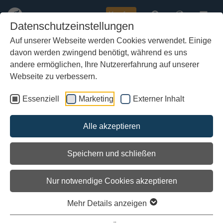
Kaufen
Datenschutzeinstellungen
Auf unserer Webseite werden Cookies verwendet. Einige
davon werden zwingend benötigt, während es uns
Zum
Das Schiffslogbuch
Hauptinhalt
andere ermöglichen, Ihre Nutzererfahrung auf unserer
springen
Webseite zu verbessern.
Vom Kapitän Vibeke Bischoff
Essenziell
Marketing
Externer Inhalt
Ein Blog mit Auszügen aus dem Logbuch des
Meereshengstes, der Kurs, Wettersituation und den
Segelverlauf beschreibt.
Alle akzeptieren
Speichern und schließen
Keine Nachrichten verfügbar.
Nur notwendige Cookies akzeptieren
Mehr Details anzeigen