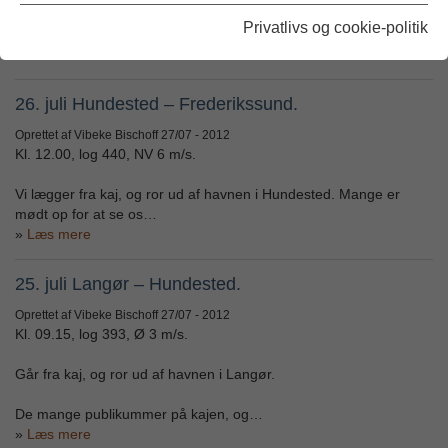
Fortøjningerne slippes i Frederikssund, og vi ror ud af havnen. De
Privatlivs og cookie-politik
mange fremmødte på…
Læs mere
26. juli Hundested – Frederikssund.
Oprettet af Vibeke Bischoff
27/07 - 2012
Kl. 12.00, log 440, NV 6 m/s.
Vi lægger fra kaj, og ror ud af havnen i Hundested. Mange er
mødt op for at se os…
Læs mere
25. juli Langør – Hundested.
Oprettet af Vibeke Bischoff
27/07 - 2012
Kl. 09.15, log 393, Ø 3 m/s.
Går fra kaj, og ror ud af havnen i Langør.
De mange publikummer på kajen, og…
Læs mere