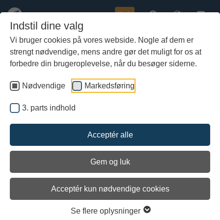
Køb
Indstil dine valg
Vi bruger cookies på vores webside. Nogle af dem er
strengt nødvendige, mens andre gør det muligt for os at
Gå
Skibets logbog
til
forbedre din brugeroplevelse, når du besøger siderne.
hoved-
indhold
Nødvendige
Markedsføring
Af skipper Vibeke Bischoff
En blog med uddrag fra Havhingstens logbog, der beskriver
3. parts indhold
kurs, vejrforhold og sejladsens forløb.
Acceptér alle
første
forrige
næste
sidste
1 / 2
Gem og luk
28. juli. Frederikssund - Roskilde.
Acceptér kun nødvendige cookies
Oprettet af Vibeke Bischoff
30/07 - 2012
Kl. 10.00, log 257, S 5 m/s.
Se flere oplysninger