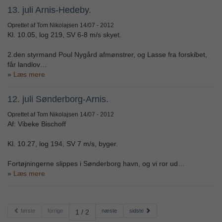
13. juli Arnis-Hedeby.
Oprettet af Tom Nikolajsen
14/07 - 2012
Kl. 10.05, log 219, SV 6-8 m/s skyet.
2.den styrmand Poul Nygård afmønstrer, og Lasse fra forskibet,
får landlov…
Læs mere
12. juli Sønderborg-Arnis.
Oprettet af Tom Nikolajsen
14/07 - 2012
Af: Vibeke Bischoff
Kl. 10.27, log 194, SV 7 m/s, byger.
Fortøjningerne slippes i Sønderborg havn, og vi ror ud…
Læs mere
første
forrige
næste
sidste
1 / 2