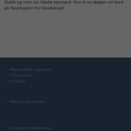
Dublin og retur var Vibeke styrmand. Hun er nu skipper om bord
på
Havhingsten fra Glendalough.
»
Åbningstider og priser
»
Om museet
»
Kontakt
»
Bliv ven af museet
»
Modtag nyhedsbreve