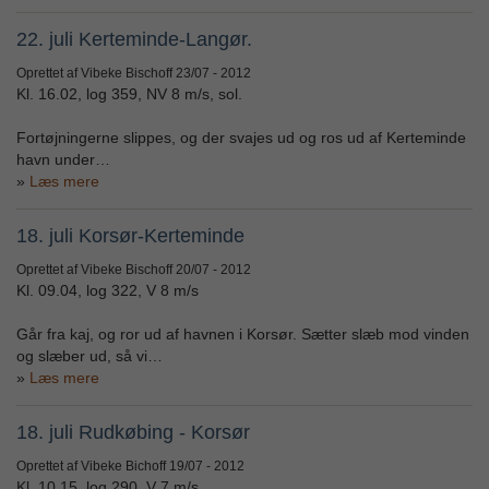
22. juli Kerteminde-Langør.
Oprettet af Vibeke Bischoff
23/07 - 2012
Kl. 16.02, log 359, NV 8 m/s, sol.
Fortøjningerne slippes, og der svajes ud og ros ud af Kerteminde
havn under…
Læs mere
18. juli Korsør-Kerteminde
Oprettet af Vibeke Bischoff
20/07 - 2012
Kl. 09.04, log 322, V 8 m/s
Går fra kaj, og ror ud af havnen i Korsør. Sætter slæb mod vinden
og slæber ud, så vi…
Læs mere
18. juli Rudkøbing - Korsør
Oprettet af Vibeke Bichoff
19/07 - 2012
Kl. 10.15, log 290, V 7 m/s