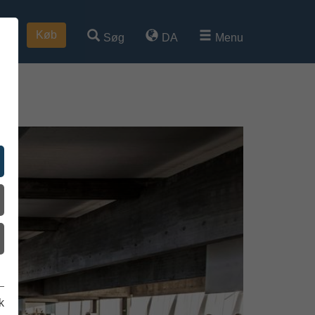
Køb
Søg
DA
Menu
k