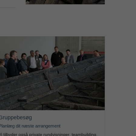
Gruppebesøg
Planlæg dit næste arrangement
Vi tilbyder også private rundvisninger, teambuilding,