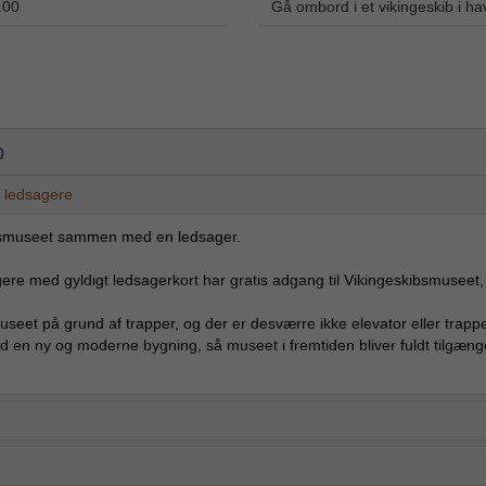
.00
Gå ombord i et vikingeskib i h
p
s ledsagere
skibsmuseet sammen med en ledsager.
re med gyldigt ledsagerkort har gratis adgang til Vikingeskibsmuseet
seet på grund af trapper, og der er desværre ikke elevator eller trappel
en ny og moderne bygning, så museet i fremtiden bliver fuldt tilgængel