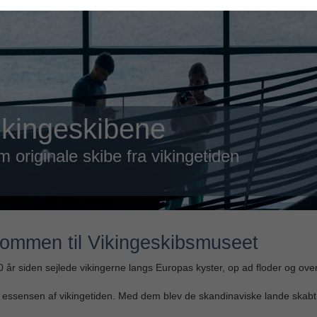
undvisninger
v klogere på vikingernes skibe
ommen til Vikingeskibsmuseet
 år siden sejlede vikingerne langs Europas kyster, op ad floder og ove
 essensen af vikingetiden. Med dem blev de skandinaviske lande skabt