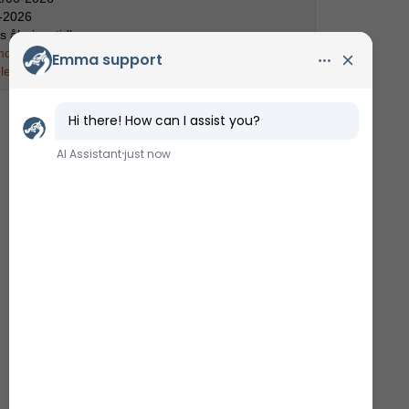
-2026
s åbningstid)
ndværkerne på museumsøen
le kalenderen