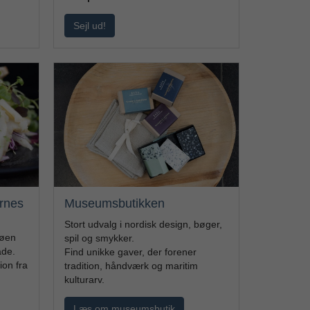
Sejl ud!
ernes
Museumsbutikken
Stort udvalg i nordisk design, bøger,
søen
spil og smykker.
åde.
Find unikke gaver, der forener
ion fra
tradition, håndværk og maritim
kulturarv.
Læs om museumsbutik