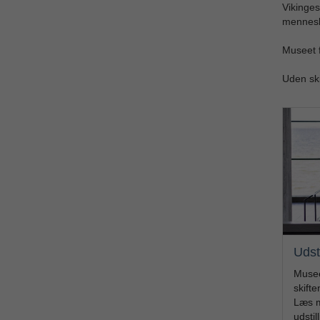
Vikinges
mennesk
Museet f
Uden ski
Udsti
Musee
skifte
Læs m
udstil