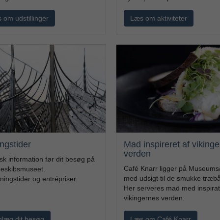
 om udstillinger
Læs om aktiviteter
ngstider
Mad inspireret af viking
verden
sk information før dit besøg på
Café Knarr ligger på Museum
geskibsmuseet.
med udsigt til de smukke træb
ningstider og entrépriser.
Her serveres mad med inspirat
vikingernes verden.
nlæg dit besøg
Læs om Café Knarr