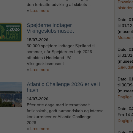
Downloa
den fortsatte udvikling af skibets…
historier
Læs mere
Dato:
0
Spejderne indtager
til
31/12
Vikingeskibsmuseet
(museet
MuseumsM
15/07-2026
30.000 spejdere indtager Sjælland til
Dato:
0
sommer, når Spejdernes Lejr 2026
til
31/01
afholdes i Hedeland. På
(museet
Vikingeskibsmuseet…
Særudsti
Læs mere
Dato:
0
Atlantic Challenge 2026 er vel i
til
30/09
havn
(museet
Daglige 
14/07-2026
Efter otte dage med internationalt
Dato:
0
fællesskab, godt sømandskab og intense
Fra
14:
konkurrencer er Atlantic Challenge
Daglige
2026…
Læs mere
Dato:
0