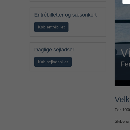
Entrébilletter og sæsonkort
Køb entrébillet
R
Daglige sejladser
Køb sejladsbillet
Bli
Velk
For 1000
Skibe er