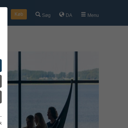
Køb
Søg
DA
Menu
k