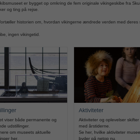
kibsmuseet er bygget op omkring de fem originale vikingeskibe fra Skuld
er og ting på rejse.
ortæller historien om, hvordan vikingerne ændrede verden med deres 
be, ingen vikingetid.
llinger
Aktiviteter
t viser både permanente og
Aktiviteter og oplevelser skifter 
nde udstillinger.
med årstiderne.
ere om museets aktuelle
Se her, hvilke aktiviteter musee
linger her.
byder på netop nu.