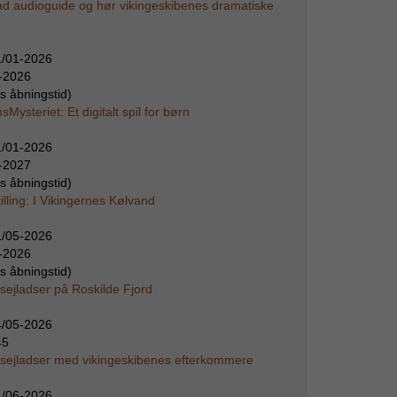
d audioguide og hør vikingeskibenes dramatiske
1/01-2026
-2026
s åbningstid)
ysteriet: Et digitalt spil for børn
1/01-2026
-2027
s åbningstid)
lling: I Vikingernes Kølvand
1/05-2026
-2026
s åbningstid)
sejladser på Roskilde Fjord
4/05-2026
45
 sejladser med vikingeskibenes efterkommere
1/06-2026