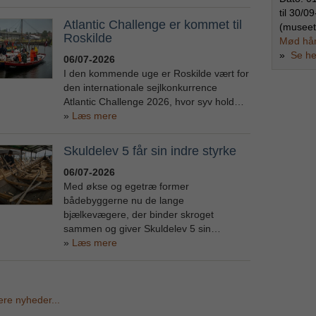
til
30/09
Atlantic Challenge er kommet til
(museet
Roskilde
Mød hå
»
Se he
06/07-2026
I den kommende uge er Roskilde vært for
den internationale sejlkonkurrence
Atlantic Challenge 2026, hvor syv hold…
Læs mere
Skuldelev 5 får sin indre styrke
06/07-2026
Med økse og egetræ former
bådebyggerne nu de lange
bjælkevægere, der binder skroget
sammen og giver Skuldelev 5 sin…
Læs mere
ere nyheder...