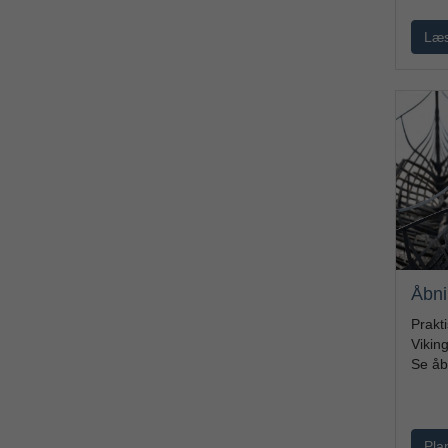
Læs
Åbni
Prakti
Vikin
Se åb
Pla