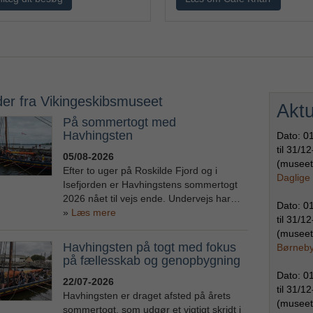
er fra Vikingeskibsmuseet
Aktu
På sommertogt med
Havhingsten
Dato:
0
til
31/12
05/08-2026
(museet
Efter to uger på Roskilde Fjord og i
Daglige 
Isefjorden er Havhingstens sommertogt
2026 nået til vejs ende. Undervejs har…
Dato:
0
Læs mere
til
31/12
(museet
Havhingsten på togt med fokus
Børneb
på fællesskab og genopbygning
Dato:
0
22/07-2026
til
31/12
Havhingsten er draget afsted på årets
(museet
sommertogt, som udgør et vigtigt skridt i