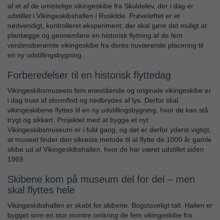
af et af de umistelige vikingeskibe fra Skuldelev, der i dag er
udstillet i Vikingeskibshallen i Roskilde. Prøveløftet er et
nødvendigt, kontrolleret eksperiment, der skal gøre det muligt at
planlægge og gennemføre en historisk flytning af de fem
verdensberømte vikingeskibe fra deres nuværende placering til
en ny udstillingsbygning.
Forberedelser til en historisk flyttedag
Vikingeskibsmuseets fem enestående og originale vikingeskibe er
i dag truet af stormflod og nedbrydes af lys. Derfor skal
vikingeskibene flyttes til en ny udstillingsbygning, hvor de kan stå
trygt og sikkert. Projektet med at bygge et nyt
Vikingeskibsmuseum er i fuld gang, og det er derfor yderst vigtigt,
at museet finder den sikreste metode til at flytte de 1000 år gamle
skibe ud af Vikingeskibshallen, hvor de har været udstillet siden
1969.
Skibene kom på museum del for del – men
skal flyttes hele
Vikingeskibshallen er skabt for skibene. Bogstaveligt talt. Hallen er
bygget som en stor montre omkring de fem vikingeskibe fra