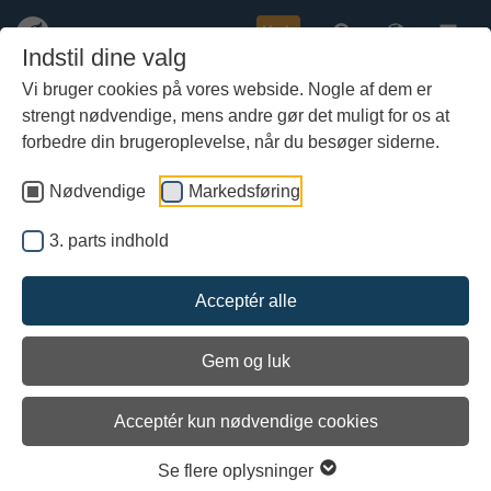
Køb
Indstil dine valg
Vi bruger cookies på vores webside. Nogle af dem er
strengt nødvendige, mens andre gør det muligt for os at
Gå
Kunsten at flytte kulturarv
til
forbedre din brugeroplevelse, når du besøger siderne.
hoved-
indhold
Nødvendige
Markedsføring
3. parts indhold
Acceptér alle
Gem og luk
Acceptér kun nødvendige cookies
Se flere oplysninger