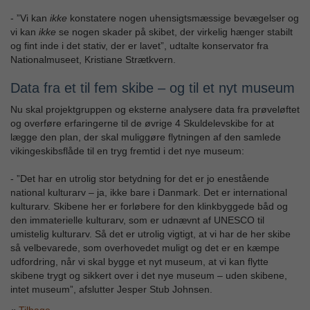
- ”Vi kan
ikke
konstatere nogen uhensigtsmæssige bevægelser og
vi kan
ikke
se nogen skader på skibet, der virkelig hænger stabilt
og fint inde i det stativ, der er lavet”, udtalte konservator fra
Nationalmuseet, Kristiane Strætkvern.
Data fra et til fem skibe – og til et nyt museum
Nu skal projektgruppen og eksterne analysere data fra prøveløftet
og overføre erfaringerne til de øvrige 4 Skuldelevskibe for at
lægge den plan, der skal muliggøre flytningen af den samlede
vikingeskibsflåde til en tryg fremtid i det nye museum:
- ”Det har en utrolig stor betydning for det er jo enestående
national kulturarv – ja, ikke bare i Danmark. Det er international
kulturarv. Skibene her er forløbere for den klinkbyggede båd og
den immaterielle kulturarv, som er udnævnt af UNESCO til
umistelig kulturarv. Så det er utrolig vigtigt, at vi har de her skibe
så velbevarede, som overhovedet muligt og det er en kæmpe
udfordring, når vi skal bygge et nyt museum, at vi kan flytte
skibene trygt og sikkert over i det nye museum – uden skibene,
intet museum”, afslutter Jesper Stub Johnsen.