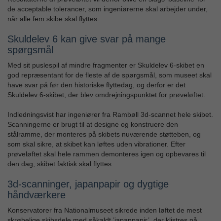
de acceptable tolerancer, som ingeniørerne skal arbejder under,
når alle fem skibe skal flyttes.
Skuldelev 6 kan give svar på mange
spørgsmål
Med sit puslespil af mindre fragmenter er Skuldelev 6-skibet en
god repræsentant for de fleste af de spørgsmål, som museet skal
have svar på før den historiske flyttedag, og derfor er det
Skuldelev 6-skibet, der blev omdrejningspunktet for prøveløftet.
Indledningsvist har ingeniører fra Rambøll 3d-scannet hele skibet.
Scanningerne er brugt til at designe og konstruere den
stålramme, der monteres på skibets nuværende støtteben, og
som skal sikre, at skibet kan løftes uden vibrationer. Efter
prøveløftet skal hele rammen demonteres igen og opbevares til
den dag, skibet faktisk skal flyttes.
3d-scanninger, japanpapir og dygtige
håndværkere
Konservatorer fra Nationalmuseet sikrede inden løftet de mest
skrøbelige skibsdele med såkaldt ’japanpapir’, der klistres på