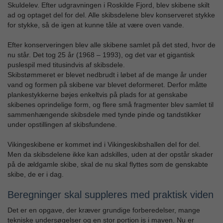
Skuldelev. Efter udgravningen i Roskilde Fjord, blev skibene skilt
ad og optaget del for del. Alle skibsdelene blev konserveret stykke
for stykke, så de igen at kunne tåle at være oven vande.
Efter konserveringen blev alle skibene samlet på det sted, hvor de
nu står. Det tog 25 år (1968 – 1993), og det var et gigantisk
puslespil med titusindvis af skibsdele.
Skibstømmeret er blevet nedbrudt i løbet af de mange år under
vand og formen på skibene var blevet deformeret. Derfor måtte
plankestykkerne bøjes enkeltvis på plads for at genskabe
skibenes oprindelige form, og flere små fragmenter blev samlet til
sammenhængende skibsdele med tynde pinde og tandstikker
under opstillingen af skibsfundene.
Vikingeskibene er kommet ind i Vikingeskibshallen del for del.
Men da skibsdelene ikke kan adskilles, uden at der opstår skader
på de ældgamle skibe, skal de nu skal flyttes som de genskabte
skibe, de er i dag.
Beregninger skal suppleres med praktisk viden
Det er en opgave, der kræver grundige forberedelser, mange
tekniske undersøgelser og en stor portion is i maven. Nu er