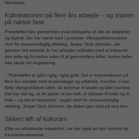
Nicolaisen.
Kulminationen på flere års arbejde – og starten
på næste fase
Prøveløftet blev gennemført med deltagelse af alle de eksperter
og fagfolk, der har været med i projektet. Vikingeskibsmuseets
chef for museumsfaglig afdeling, Jesper Stub Johnsen, der
gennem det seneste år har arbejdet målrettet med at indsamle
den rette og fornødne viden til at gennemføre løftet, kunne heller
ikke skjule sin begejstring:
- ”Prøveløftet er gået rigtig, rigtig godt. Det er kulminationen på
flere års arbejde med at planlægge og udtænke, hvordan vi kan
flytte vikingeskibene uden, de kommer til skade og lider overlast.
Det har vist sig, at de planer vi har haft, er lykkede til fulde og til
hele – og det er fantastisk”, sagde chef for museumsfaglig
afdeling, Jesper Stub Johnsen, da skibet igen stod på sine ben.
Sikkert løft af kulturarv
Efter en afsluttende inspektion, var der også en stor tommel op
fra konservatorerne: