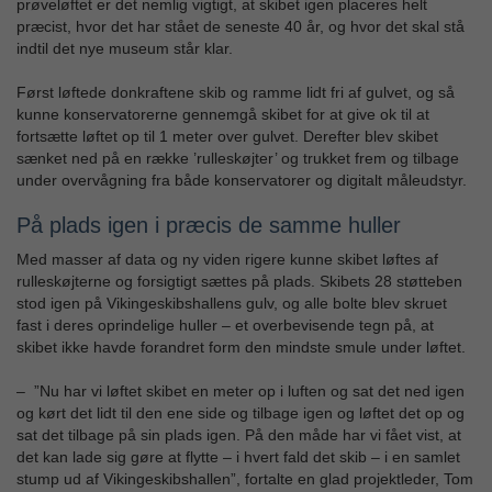
prøveløftet er det nemlig vigtigt, at skibet igen placeres helt
præcist, hvor det har stået de seneste 40 år, og hvor det skal stå
indtil det nye museum står klar.
Først løftede donkraftene skib og ramme lidt fri af gulvet, og så
kunne konservatorerne gennemgå skibet for at give ok til at
fortsætte løftet op til 1 meter over gulvet. Derefter blev skibet
sænket ned på en række ’rulleskøjter’ og trukket frem og tilbage
under overvågning fra både konservatorer og digitalt måleudstyr.
På plads igen i præcis de samme huller
Med masser af data og ny viden rigere kunne skibet løftes af
rulleskøjterne og forsigtigt sættes på plads. Skibets 28 støtteben
stod igen på Vikingeskibshallens gulv, og alle bolte blev skruet
fast i deres oprindelige huller – et overbevisende tegn på, at
skibet ikke havde forandret form den mindste smule under løftet.
– ”Nu har vi løftet skibet en meter op i luften og sat det ned igen
og kørt det lidt til den ene side og tilbage igen og løftet det op og
sat det tilbage på sin plads igen. På den måde har vi fået vist, at
det kan lade sig gøre at flytte – i hvert fald det skib – i en samlet
stump ud af Vikingeskibshallen”, fortalte en glad projektleder, Tom