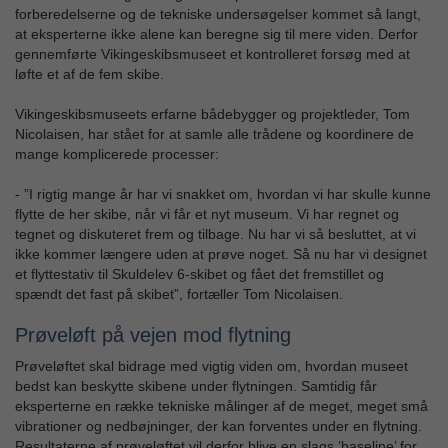
forberedelserne og de tekniske undersøgelser kommet så langt,
at eksperterne ikke alene kan beregne sig til mere viden. Derfor
gennemførte Vikingeskibsmuseet et kontrolleret forsøg med at
løfte et af de fem skibe.
Vikingeskibsmuseets erfarne bådebygger og projektleder, Tom
Nicolaisen, har stået for at samle alle trådene og koordinere de
mange komplicerede processer:
- ”I rigtig mange år har vi snakket om, hvordan vi har skulle kunne
flytte de her skibe, når vi får et nyt museum. Vi har regnet og
tegnet og diskuteret frem og tilbage. Nu har vi så besluttet, at vi
ikke kommer længere uden at prøve noget. Så nu har vi designet
et flyttestativ til Skuldelev 6-skibet og fået det fremstillet og
spændt det fast på skibet”, fortæller Tom Nicolaisen.
Prøveløft på vejen mod flytning
Prøveløftet skal bidrage med vigtig viden om, hvordan museet
bedst kan beskytte skibene under flytningen. Samtidig får
eksperterne en række tekniske målinger af de meget, meget små
vibrationer og nedbøjninger, der kan forventes under en flytning.
Resultaterne af prøveløftet vil derfor blive en slags ’baseline’ for