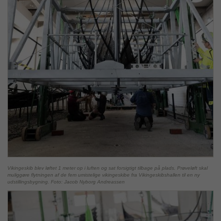
Vikingeskib blev løftet 1 meter op i luften og sat forsigtigt tilbage på plads. Prøveløft skal
muliggøre flytningen af de fem umistelige vikingeskibe fra Vikingeskibshallen til en ny
udstillingsbygning. Foto: Jacob Nyborg Andreassen