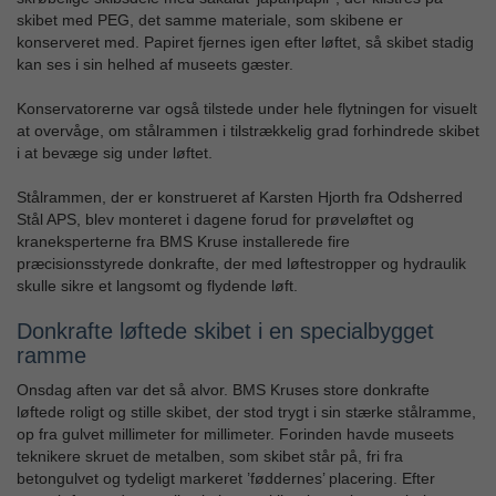
skibet med PEG, det samme materiale, som skibene er
konserveret med. Papiret fjernes igen efter løftet, så skibet stadig
kan ses i sin helhed af museets gæster.
Konservatorerne var også tilstede under hele flytningen for visuelt
at overvåge, om stålrammen i tilstrækkelig grad forhindrede skibet
i at bevæge sig under løftet.
Stålrammen, der er konstrueret af Karsten Hjorth fra Odsherred
Stål APS, blev monteret i dagene forud for prøveløftet og
kraneksperterne fra BMS Kruse installerede fire
præcisionsstyrede donkrafte, der med løftestropper og hydraulik
skulle sikre et langsomt og flydende løft.
Donkrafte løftede skibet i en specialbygget
ramme
Onsdag aften var det så alvor. BMS Kruses store donkrafte
løftede roligt og stille skibet, der stod trygt i sin stærke stålramme,
op fra gulvet millimeter for millimeter. Forinden havde museets
teknikere skruet de metalben, som skibet står på, fri fra
betongulvet og tydeligt markeret ’føddernes’ placering. Efter