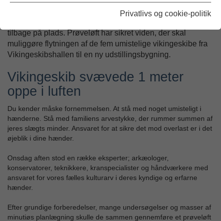
Udgivet: 09/06-2023
Privatlivs og cookie-politik
Vikingeskib blev løftet 1 meter op i luften og sat forsigtigt
tilbage på plads. Prøveløft har sikret viden, der skal
muliggøre flytningen af de fem umistelige vikingeskibe fra
Vikingeskibshallen til en ny udstillingsbygning.
Vikingeskib svævede 1 meter
oppe i luften
Du kender måske fornemmelsen. At stå med noget umisteligt i
hænderne. Stå med familiens arvestykke, der rummer summen af
jeres slægts minder. Ansvaret for at sikre det mod overlast er i det
øjeblik i dine hænder.
Onsdag aften stod en række eksperter; arkæologer,
konservatorer, teknikkere, kranspecialister og håndværkere med
ansvaret for vores fælles kulturarv i deres kyndige og erfarne
hænder.
Efter grundige forberedelser, mange undersøgelser og masser af
minutiøs planlægning skulle de sammen gennemføre et prøveløft