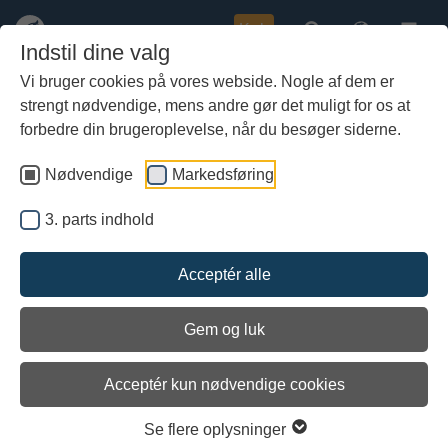
Køb
Indstil dine valg
Vi bruger cookies på vores webside. Nogle af dem er
strengt nødvendige, mens andre gør det muligt for os at
Gå
Pressefotos: Bådeværft
til
forbedre din brugeroplevelse, når du besøger siderne.
hoved-
Disse fotos kan frit anvendes af pressen til redaktionel omtale af
indhold
bådeværftet og Vikingeskibsmuseet i Roskilde.
Nødvendige
Markedsføring
Klik på det enkelte billede, og det vil åbne i større format til
download.
3. parts indhold
Følgende billedtekst eller anden kreditering skal
fremgå:
Fotograf: Werner Karrasch, Copyright:
Acceptér alle
Vikingeskibsmuseet i Roskilde
Gem og luk
Hvis der ønskes en højere opløsning, så kontakt vores billedarkiv:
»
E-mail
Acceptér kun nødvendige cookies
Se flere oplysninger