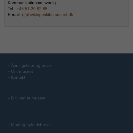
Kommunikationsansvarlig
Tel.:
+45 51 20 82 85
E-mail:
rj(at)vikingeskibsmuseet.dk
»
Åbningstider og priser
»
Om museet
»
Kontakt
»
Bliv ven af museet
»
Modtag nyhedsbreve