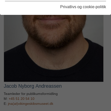
Privatlivs og cookie-politik
Jacob Nyborg Andreassen
Teamleder for publikumsformidling
M:
+45 51 20 54 10
E:
j
na(at)vikingeskibsmuseet.dk