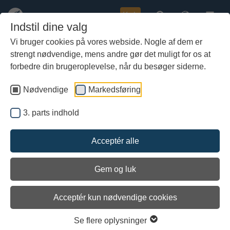
Køb
Indstil dine valg
Vi bruger cookies på vores webside. Nogle af dem er
strengt nødvendige, mens andre gør det muligt for os at
Gå
Publikumsoplevelser
til
forbedre din brugeroplevelse, når du besøger siderne.
hoved-
indhold
Nødvendige
Markedsføring
3. parts indhold
Acceptér alle
Gem og luk
Acceptér kun nødvendige cookies
Se flere oplysninger