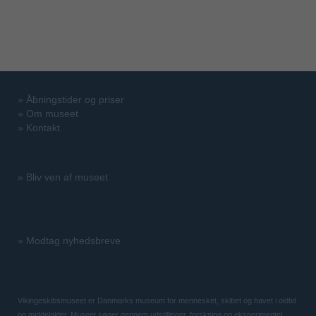
»
Åbningstider og priser
»
Om museet
»
Kontakt
»
Bliv ven af museet
»
Modtag nyhedsbreve
Vikingeskibsmuseet er Danmarks museum for mennesket, skibet og havet i oldtid
og middelalder. Museet søger gennem udstillinger, forskning og eksperimentel