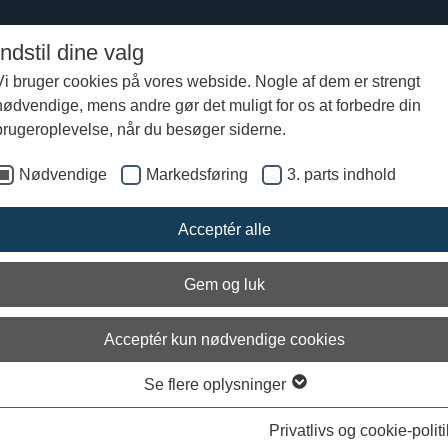
Indstil dine valg
Vi bruger cookies på vores webside. Nogle af dem er strengt
nødvendige, mens andre gør det muligt for os at forbedre din
brugeroplevelse, når du besøger siderne.
Nødvendige
Markedsføring
3. parts indhold
etjenesten
Acceptér alle
Kathrine Noes Sørensen
Gem og luk
Teamleder for Skoletjenesten
Undervisnings- og udviklingsansvarlig
M:
+45 51 60 41 11
Acceptér kun nødvendige cookies
E:
kns(at)vikingeskibsmuseet.dk
Se flere oplysninger
Privatlivs og cookie-politi