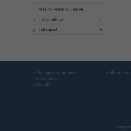
Mission, vision og værdier
Ledige stillinger
Tidskapsel
»
Åbningstider og priser
»
Bliv ven af
»
Om museet
»
Kontakt
Vikingeski