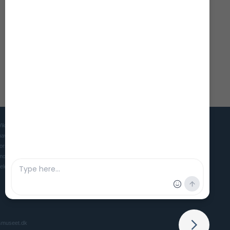
Vikingeskibsmuseet er Danmarks museum for mennesket, skibet og
havet i oldtid og middelalder. Museet søger gennem udstillinger,
forskning og eksperimentel arkæologi at skabe et levende og
moderne museum, der gør vores maritime forhistorie interessant og
relevant for nutidens mennesker.
smuseet.dk