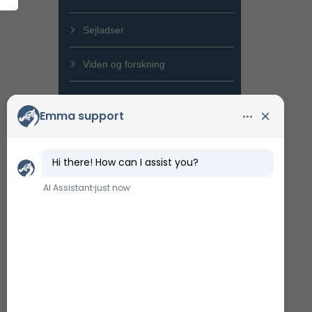
Sejladser
Viden og forskning
Marinarkæologi
Bygningsdrift
Nyt Vikingeskibsmuseum