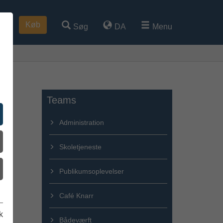
Køb
Søg
DA
Menu
Teams
Administration
Skoletjeneste
Publikumsoplevelser
Café Knarr
k
Bådeværft