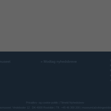
 museet
»
Modtag nyhedsbreve
Privatlivs- og cookie-politik
|
Tilmeld Nyhedsbrev
bsmuseet: Vindeboder 12 . DK-4000 Roskilde | Tlf.: +45 46 300 200 |
museum(at)vikingeskib