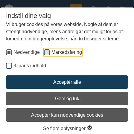
Køb
Indstil dine valg
Vi bruger cookies på vores webside. Nogle af dem er
strengt nødvendige, mens andre gør det muligt for os at
Gå
Roskildeskibene og verdens
til
forbedre din brugeroplevelse, når du besøger siderne.
længste vikingeskib
hoved-
indhold
Nødvendige
Markedsføring
3. parts indhold
Acceptér alle
Gem og luk
Acceptér kun nødvendige cookies
Se flere oplysninger