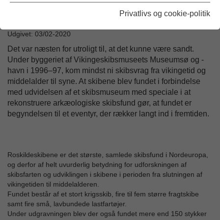
Havhingsten er med sine over 30 meter et imponerende skue, men Roskilde 6 bliver mere
Privatlivs og cookie-politik
end syv meter længere, og vil kræve en besætning på 100 mand mod Havhingstens 60.
Udgivet: 03/02-2020
Det var næsten for utroligt til, at det kunne være sandt.
Under byggeriet af Vikingeskibsmuseets Museumsø og -
havn i 1996–97, kom mindst ni skibsvrag fra vikingetid og
middelalder til syne. At skibene blev fundet i forbindelse
med udvidelsen af et skibsmuseum med speciale i at
rekonstruere arkæologiske skibsfund gør, at fundet er
begyndelsen til et eventyr, der rækker langt ind i fremtiden.
Roskildeskibene er det største, samlede skibsfund i Nordeuropa,
og derfor af helt uvurderlig betydning for udforskningen af
skibsfarten og udviklingen i skibene i perioden fra slutningen af
vikingetiden til middelalderen.
Fundet består af et stort krigsskib, fire til fem større fragtskibe
samt fire små, lavbundede lastfartøjer.
Under udgravningen blev der også fundet mere end 150 stykker