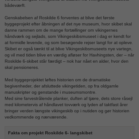
bådeværft.
Genskabelsen af Roskilde 6 forventes at blive det første
byggeprojekt efter åbningen af det nye museum, hvor skibet skal
danne rammen om de mange fortællinger om vikingernes
håndværk og sejlads, som Vikingeskibsmuseet i dag er kendt for
at formidle levende, og som besøgende rejser langt for at opleve.
Skibet er også tænkt til at blive Vikingeskibsmuseets nye vartegn,
og vil med tiden blive en værdig afløser for Havhingsten, der – når
Roskilde 6-skibet står færdigt – nok har nået en alder, hvor den
skal pensioneres.
Med byggeprojektet løftes historien om de dramatiske
begivenheder, der afsluttede vikingetiden, op fra oldgamle
manuskripter og genstande i museumsmontre.
Med sine farvestrålende planker, duften af tjære, dets store råsejl
med kilometervis af håndlavet tovværk og lyden af taktfast årer
bringer verden længste vikingeskib op i nutiden og gør historien
vedkommende og nærværende.
Fakta om projekt Roskilde 6- langskibet