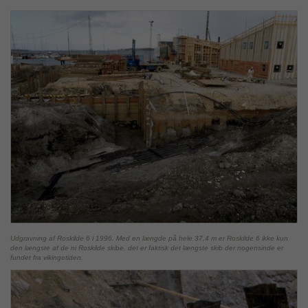
Udgravning af Roskilde 6 i 1996. Med en længde på hele 37,4 m er Roskilde 6 ikke kun
den længste af de ni Roskilde skibe, det er faktisk det længste skib der nogensinde er
fundet fra vikingetiden.