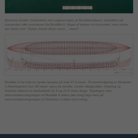
Runestav fundet i forbindelse med udgravningen af Roskildeskibene. Indskriften på
runepinden eller runestaven fra Roskilde 6. Noget af teksten er forsvundet, men resten
kan læses som "Sakse ristede disser runer, ...mand".
Roskilde 6 har haft en samlet længde på hele 37,4 meter. Til sammenligning er Skuldelev
2 (Havhingsten) ’kun’ 30 meter, mens de kendte, norske vikingeskibe, Oseberg og
Gokstad skibene er henholdsvis 21,5 og 23,8 meter lange. Tegningen viser
rekonstruktionstegningen af Roskilde 6 skibet (rød streg) lagt oven på
rekonstruktionstegningen af Skuldelev 2-skibet (sort streg).