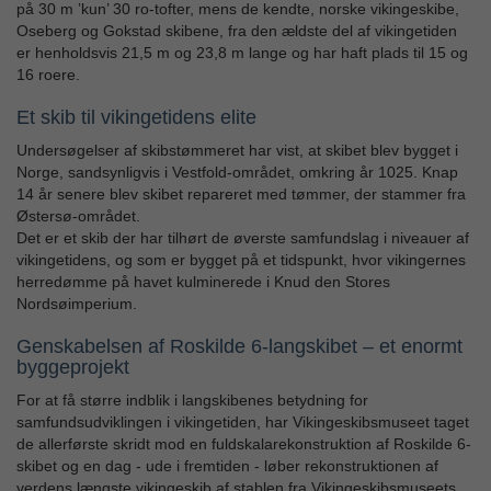
på 30 m ’kun’ 30 ro-tofter, mens de kendte, norske vikingeskibe,
Oseberg og Gokstad skibene, fra den ældste del af vikingetiden
er henholdsvis 21,5 m og 23,8 m lange og har haft plads til 15 og
16 roere.
Et skib til vikingetidens elite
Undersøgelser af skibstømmeret har vist, at skibet blev bygget i
Norge, sandsynligvis i Vestfold-området, omkring år 1025. Knap
14 år senere blev skibet repareret med tømmer, der stammer fra
Østersø-området.
Det er et skib der har tilhørt de øverste samfundslag i niveauer af
vikingetidens, og som er bygget på et tidspunkt, hvor vikingernes
herredømme på havet kulminerede i Knud den Stores
Nordsøimperium.
Genskabelsen af Roskilde 6-langskibet – et enormt
byggeprojekt
For at få større indblik i langskibenes betydning for
samfundsudviklingen i vikingetiden, har Vikingeskibsmuseet taget
de allerførste skridt mod en fuldskalarekonstruktion af Roskilde 6-
skibet og en dag - ude i fremtiden - løber rekonstruktionen af
verdens længste vikingeskib af stablen fra Vikingeskibsmuseets