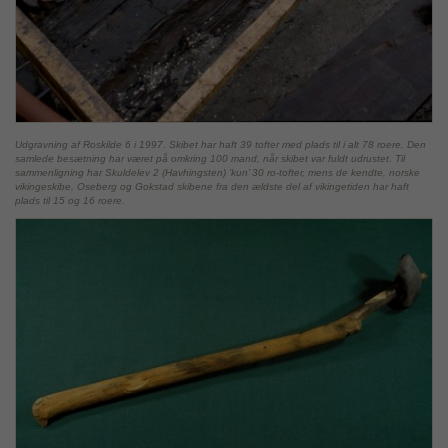
Udgravning af Roskilde 6 i 1997. Skibet har haft 39 tofter med plads til i alt 78 roere. Den
samlede besætning har været på omkring 100 mand, når skibet var fuldt udrustet. Til
sammenligning har Skuldelev 2 (Havhingsten) ’kun’ 30 ro-tofter, mens de kendte, norske
vikingeskibe, Oseberg og Gokstad skibene fra den ældste del af vikingetiden har haft
plads til 15 og 16 roere.