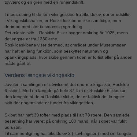
tovværk og en gren med en runeindskrift.
I modsætning til de fem vikingeskibe fra Skuldelev, der er udstillet
i Vikingeskibshallen, er Roskildeskibene ikke samtidige, men
derimod med stor tidsmæssig spredning.
Det ældste skib – Roskilde 6 - er bygget omkring år 1025, mens
det yngste er fra 1330’erne.
Roskildeskibene viser dermed, at området under Museumsøen
har haft en lang funktion, som beskyttet naturhavn og
opankringsplads, hvor skibe gennem tiden er forlist eller på anden
måde gået til.
Verdens længste vikingeskib
Juvelen i samlingen er utvivlsomt det enorme krigsskib, Roskilde
6-skibet. Med en længde på hele 37,4 m er Roskilde 6 ikke kun
den længste af de ni Roskilde skibe, det er faktisk det længste
skib der nogensinde er fundet fra vikingetiden.
Skibet har haft 39 tofter med plads til i alt 78 roere. Den samlede
besætning har været på omkring 100 mand, når skibet var fuldt
udrustet.
Til sammenligning har Skuldelev 2 (Havhingsten) med sin længde