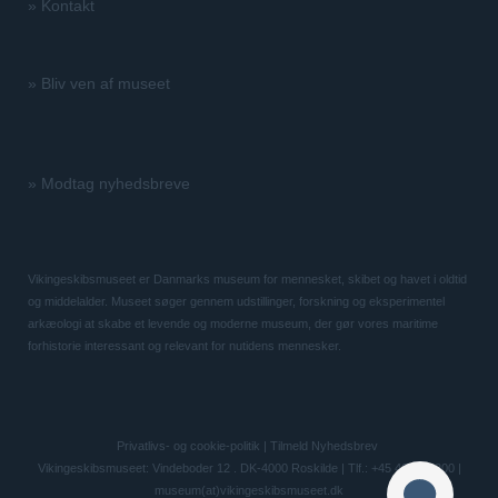
»
Kontakt
»
Bliv ven af museet
»
Modtag nyhedsbreve
Vikingeskibsmuseet er Danmarks museum for mennesket, skibet og havet i oldtid
og middelalder. Museet søger gennem udstillinger, forskning og eksperimentel
arkæologi at skabe et levende og moderne museum, der gør vores maritime
forhistorie interessant og relevant for nutidens mennesker.
Privatlivs- og cookie-politik
|
Tilmeld Nyhedsbrev
Vikingeskibsmuseet: Vindeboder 12 . DK-4000 Roskilde | Tlf.: +45 46 300 200 |
museum(at)vikingeskibsmuseet.dk