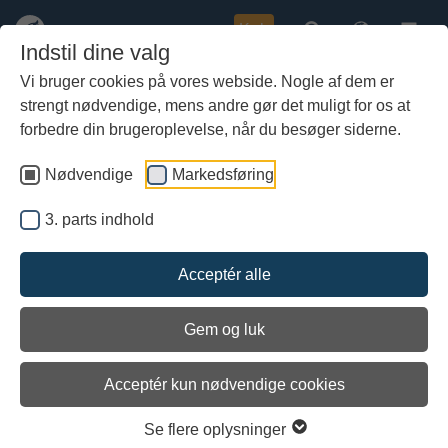
Køb
Indstil dine valg
Vi bruger cookies på vores webside. Nogle af dem er
strengt nødvendige, mens andre gør det muligt for os at
Gå
Vikingeskibsmuseet i Emu: Nye
til
forbedre din brugeroplevelse, når du besøger siderne.
perspektiver på historien
hoved-
indhold
Nødvendige
Markedsføring
3. parts indhold
Acceptér alle
Gem og luk
Acceptér kun nødvendige cookies
Se flere oplysninger
Udgivet: 08/04-2019