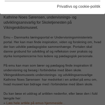
Privatlivs og cookie-politik
Emu har med en ny artikel sat fokus på undervisning uden
for skolens rammer, og har i den sammenhæng interviewet
Kathrine Noes Sørensen, undervisnings- og
udviklingsansvarlig for Skoletjenesten på
Vikingeskibsmuseet.
Emu – Danmarks læringsportal er Undervisningsministeriets
portal. Her kan man finde inspiration, viden og forskning om, hvad
der kan udvikle pædagogiske sammenhænge. Portalen skal
danne grobund for udvikling af og refleksion over praksis og
styrke kompetencerne hos ledere og pædagogisk personale.
På emu kan man som lærer og pædagog finde inspiration til
undervisning og besøg i forbindelse med åben skole.
Vikingeskibsmuseets undervisnings- og udviklingsansvarlige
Kathrine Noes Sørensen har medvirket i en artikel på emu om,
hvad museet kan bidrage med i forbindelse med åben skole.
Du kan læse et uddrag af artiklen nedenfor, eller læse den i fuld
længde her:
»
Læs hele artikle på emus hjemmeside...