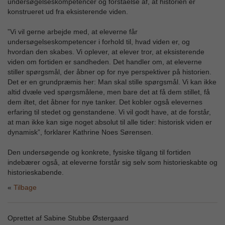
undersøgelseskompetencer og forståelse af, at historien er
konstrueret ud fra eksisterende viden.
”Vi vil gerne arbejde med, at eleverne får
undersøgelseskompetencer i forhold til, hvad viden er, og
hvordan den skabes. Vi oplever, at elever tror, at eksisterende
viden om fortiden er sandheden. Det handler om, at eleverne
stiller spørgsmål, der åbner op for nye perspektiver på historien.
Det er en grundpræmis her: Man skal stille spørgsmål. Vi kan ikke
altid dvæle ved spørgsmålene, men bare det at få dem stillet, få
dem iltet, det åbner for nye tanker. Det kobler også elevernes
erfaring til stedet og genstandene. Vi vil godt have, at de forstår,
at man ikke kan sige noget absolut til alle tider: historisk viden er
dynamisk”, forklarer Kathrine Noes Sørensen.
Den undersøgende og konkrete, fysiske tilgang til fortiden
indebærer også, at eleverne forstår sig selv som historieskabte og
historieskabende.
Tilbage
Oprettet af Sabine Stubbe Østergaard