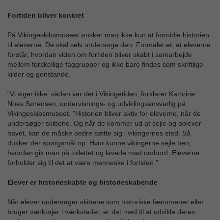
Fortiden bliver konkret
På Vikingeskibsmuseet ønsker man ikke kun at formidle historien
til eleverne. De skal selv undersøge den. Formålet er, at eleverne
forstår, hvordan viden om fortiden bliver skabt i samarbejde
mellem forskellige faggrupper og ikke bare findes som skriftlige
kilder og genstande.
”Vi siger ikke: sådan var det i Vikingetiden, forklarer Kathrine
Noes Sørensen, undervisnings- og udviklingsansvarlig på
Vikingeskibsmuseet. ”Historien bliver aktiv for eleverne, når de
undersøger skibene. Og når de kommer ud at sejle og oplever
havet, kan de måske bedre sætte sig i vikingernes sted. Så
dukker der spørgsmål op: Hvor kunne vikingerne sejle hen,
hvordan gik man på toilettet og lavede mad ombord. Eleverne
forholder sig til det at være menneske i fortiden.”
Elever er historieskabte og historieskabende
Når elever undersøger skibene som historiske fænomener eller
bruger værktøjer i værksteder, er det med til at udvikle deres