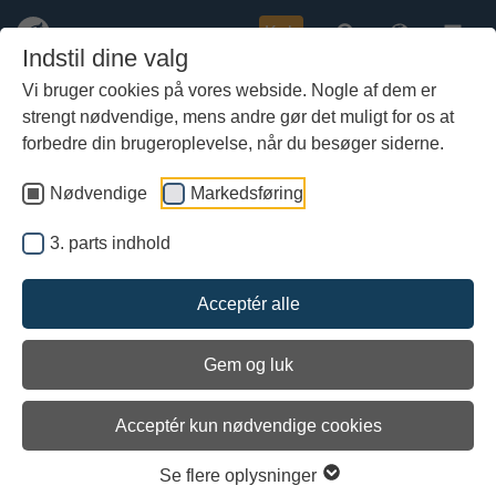
Køb
Indstil dine valg
Vi bruger cookies på vores webside. Nogle af dem er
strengt nødvendige, mens andre gør det muligt for os at
Gå
18. juli 2017: OTTAR har startet
til
forbedre din brugeroplevelse, når du besøger siderne.
hoved-
påhængsmotoren. Kurs mod
indhold
Nødvendige
Markedsføring
Lynæs
3. parts indhold
Acceptér alle
Udgivet: 18/07-2017
Kl. 20:05: OTTAR har startet påhængsmotoren. Kurs mod
Gem og luk
Lynæs
Acceptér kun nødvendige cookies
Oprettet af Rikke Tørnsø Johansen
Se flere oplysninger