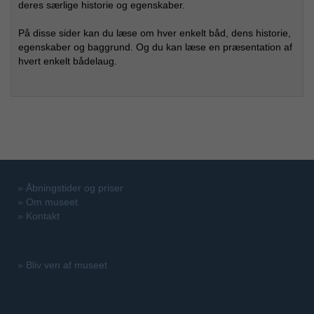
deres særlige historie og egenskaber.
På disse sider kan du læse om hver enkelt båd, dens historie,
egenskaber og baggrund. Og du kan læse en præsentation af
hvert enkelt bådelaug.
»
Åbningstider og priser
»
Om museet
»
Kontakt
»
Bliv ven af museet