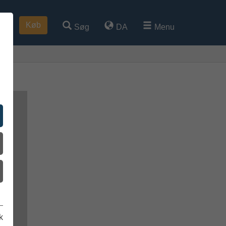
Køb
Søg
DA
Menu
k