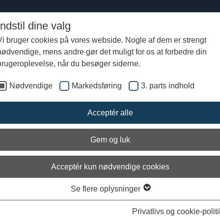
Indstil dine valg
Vi bruger cookies på vores webside. Nogle af dem er strengt
nødvendige, mens andre gør det muligt for os at forbedre din
sks sommertogt 2018
Følg Helge Ask rejse online
brugeroplevelse, når du besøger siderne.
Nødvendige
Markedsføring
3. parts indhold
Acceptér alle
Gem og luk
Acceptér kun nødvendige cookies
Se flere oplysninger
Indlæs 3. parts indhold
Privatlivs og cookie-politi