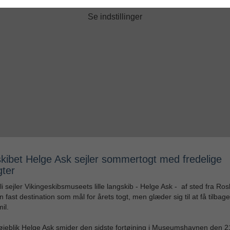
Se indstillinger
skibet Helge Ask sejler sommertogt med fredelige
gter
uli sejler Vikingeskibsmuseets lille langskib - Helge Ask - af sted fra Ros
n fast destination som mål for årets togt, men glæder sig til at få tilbage
il.
øjeblik Helge Ask smider den sidste fortøjning i Museumshavnen den 21.