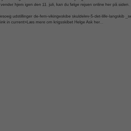
et vender hjem igen den 11. juli, kan du følge rejsen online her på siden.
besoeg udstillinger de-fem-vikingeskibe skuldelev-5-det-lille-langskib _se
 link in current>Læs mere om krigsskibet Helge Ask her...