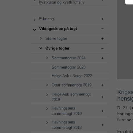
kystkultur og kystfriluftsliv
E-læring
Vikingeskibe på togt
Større togter
Øvrige togter
Sommertogter 2024
Sommertogter 2023
Helge Ask i Norge 2022
Ottar sommertogt 2019
Krigs
Helge Ask sommertogt
hensi
2019
D. 21. j
Havhingstens
sommertogt 2019
har inge
flere søm
Havhingstens
sommertogt 2018
Fra det 