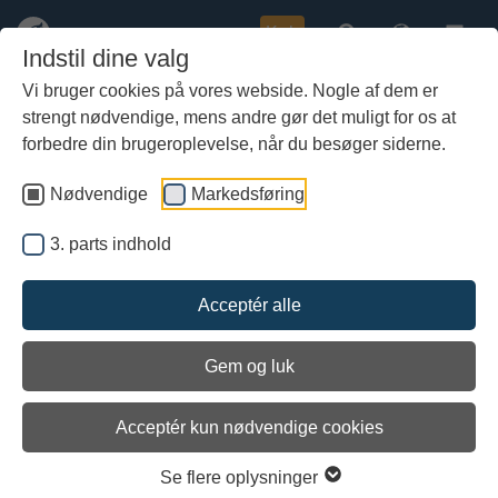
Køb
Indstil dine valg
Vi bruger cookies på vores webside. Nogle af dem er
strengt nødvendige, mens andre gør det muligt for os at
Gå
til
forbedre din brugeroplevelse, når du besøger siderne.
hoved-
Indlæs 3. parts indhold
indhold
Nødvendige
Markedsføring
Se indstillinger
3. parts indhold
Acceptér alle
Brug kortet
Gem og luk
Klik på ikonerne for at følge ruterne for sommerens sejladser:
Acceptér kun nødvendige cookies
Ottar
er markeret med gul.
Se flere oplysninger
Helge Ask
er markeret med rød.