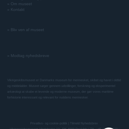
»
Om museet
»
Kontakt
»
Bliv ven af museet
»
Modtag nyhedsbreve
Vikingeskibsmuseet er Danmarks museum for mennesket, skibet og havet i oldtid
og middelalder. Museet søger gennem udstillinger, forskning og eksperimentel
arkæologi at skabe et levende og moderne museum, der gør vores maritime
forhistorie interessant og relevant for nutidens mennesker.
Privatlivs- og cookie-politik
|
Tilmeld Nyhedsbrev