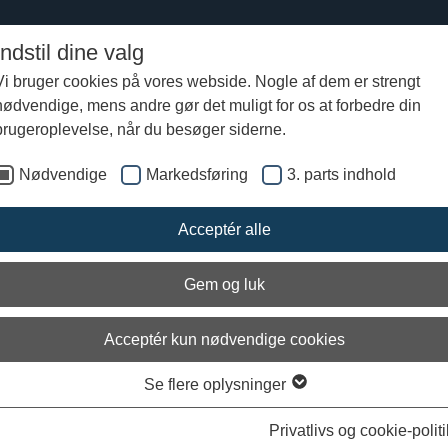
Indstil dine valg
Vi bruger cookies på vores webside. Nogle af dem er strengt
nødvendige, mens andre gør det muligt for os at forbedre din
ommertogt 2017
Logobogsnoter fra Skipper og Dagbog fra skibsskjalden
Logob
brugeroplevelse, når du besøger siderne.
Nødvendige
Markedsføring
3. parts indhold
juli 2017: Modvind ved Lynæs
Acceptér alle
: 19/07-2017
Gem og luk
:20 Det blæser med modvind ved Lynæs. Vi tjekker op p
sigter mm.
Acceptér kun nødvendige cookies
Se flere oplysninger
t af Rikke Tørnsø Johansen
Privatlivs og cookie-politi