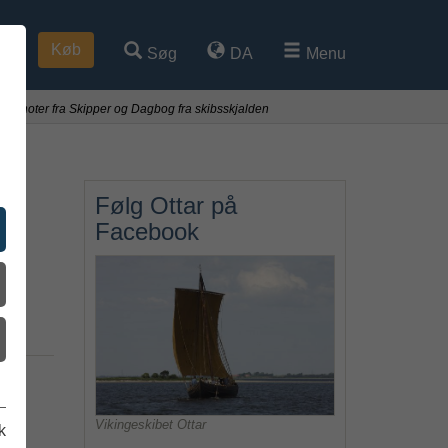
Køb
Søg
DA
Menu
ogsnoter fra Skipper og Dagbog fra skibsskjalden
Følg Ottar på
Facebook
å
Vikingeskibet Ottar
k