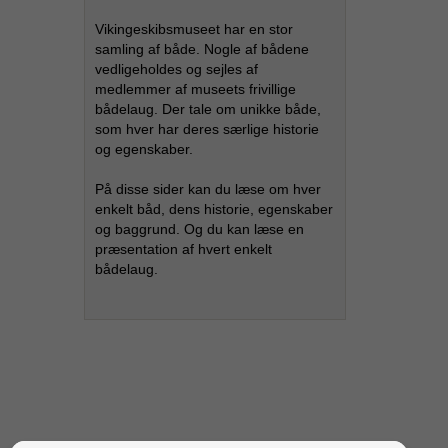
Vikingeskibsmuseet har en stor
samling af både. Nogle af bådene
vedligeholdes og sejles af
medlemmer af museets frivillige
bådelaug. Der tale om unikke både,
som hver har deres særlige historie
og egenskaber.
På disse sider kan du læse om hver
enkelt båd, dens historie, egenskaber
og baggrund. Og du kan læse en
præsentation af hvert enkelt
bådelaug.