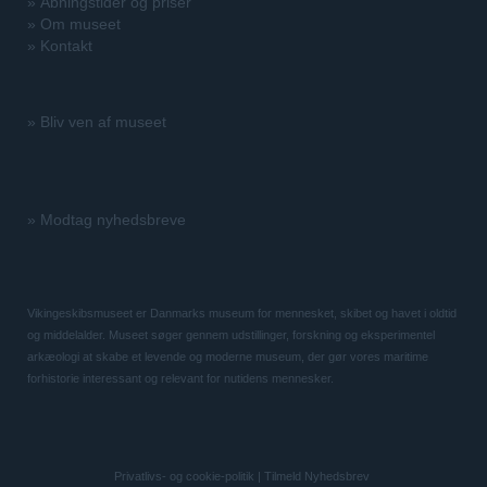
»
Åbningstider og priser
»
Om museet
»
Kontakt
»
Bliv ven af museet
»
Modtag nyhedsbreve
Vikingeskibsmuseet er Danmarks museum for mennesket, skibet og havet i oldtid
og middelalder. Museet søger gennem udstillinger, forskning og eksperimentel
arkæologi at skabe et levende og moderne museum, der gør vores maritime
forhistorie interessant og relevant for nutidens mennesker.
Privatlivs- og cookie-politik
|
Tilmeld Nyhedsbrev