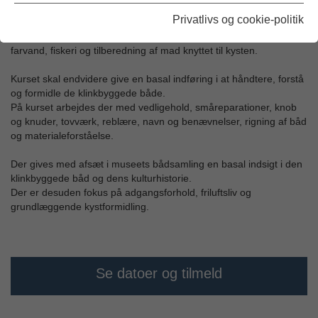
Privatlivs og cookie-politik
Der er fokus på basal kystformidling, herunder roning i skærmet
farvand, fiskeri og tilberedning af mad knyttet til kysten.
Kurset skal endvidere give en basal indføring i at håndtere, forstå
og formidle de klinkbyggede både.
På kurset arbejdes der med vedligehold, småreparationer, knob
og knuder, tovværk, reblære, navn og benævnelser, rigning af båd
og materialeforståelse.
Der gives med afsæt i museets bådsamling en basal indsigt i den
klinkbyggede båd og dens kulturhistorie.
Der er desuden fokus på adgangsforhold, friluftsliv og
grundlæggende kystformidling.
Se datoer og tilmeld