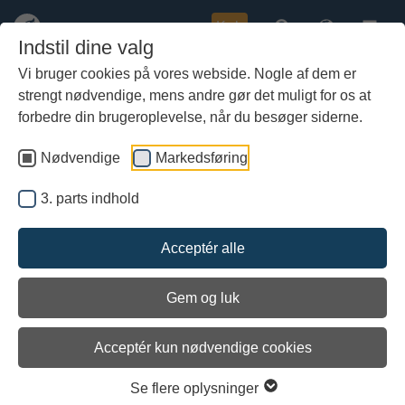
Køb
Indstil dine valg
Vi bruger cookies på vores webside. Nogle af dem er
strengt nødvendige, mens andre gør det muligt for os at
Gå
til
forbedre din brugeroplevelse, når du besøger siderne.
hoved-
indhold
Nødvendige
Markedsføring
3. parts indhold
Acceptér alle
Gem og luk
Acceptér kun nødvendige cookies
Den klinkbyggede åbne båd –
Se flere oplysninger
tradition, brug og vedligehold