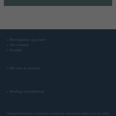
»
Åbningstider og priser
»
Om museet
»
Kontakt
»
Bliv ven af museet
»
Modtag nyhedsbreve
Vikingeskibsmuseet er Danmarks museum for mennesket, skibet og havet i oldtid