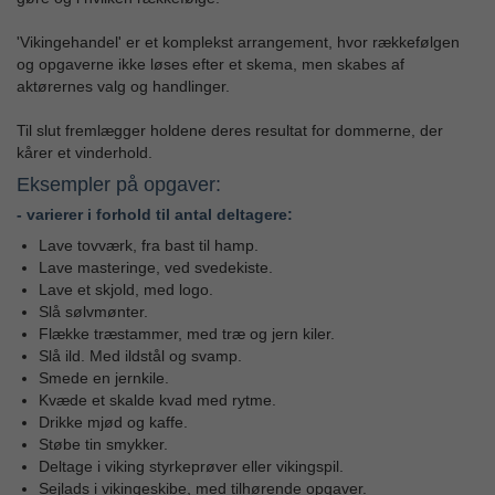
'Vikingehandel' er et komplekst arrangement, hvor rækkefølgen
og opgaverne ikke løses efter et skema, men skabes af
aktørernes valg og handlinger.
Til slut fremlægger holdene deres resultat for dommerne, der
kårer et vinderhold.
Eksempler på opgaver:
- varierer i forhold til antal deltagere:
Lave tovværk, fra bast til hamp.
Lave masteringe, ved svedekiste.
Lave et skjold, med logo.
Slå sølvmønter.
Flække træstammer, med træ og jern kiler.
Slå ild. Med ildstål og svamp.
Smede en jernkile.
Kvæde et skalde kvad med rytme.
Drikke mjød og kaffe.
Støbe tin smykker.
Deltage i viking styrkeprøver eller vikingspil.
Sejlads i vikingeskibe, med tilhørende opgaver.