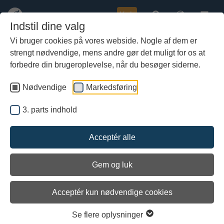
Køb
Indstil dine valg
Vi bruger cookies på vores webside. Nogle af dem er
strengt nødvendige, mens andre gør det muligt for os at
Gå
Vikingehandel på
til
forbedre din brugeroplevelse, når du besøger siderne.
Vikingeskibsmuseet
hoved-
indhold
Nødvendige
Markedsføring
En holdaktivitet, der styrker teamsamarbejdet - og din
virksomhed!
3. parts indhold
Sølv, pels, silke, tømmer og tovværk. Vikingerne blev rige ved at
være dygtige handelsmænd - kan jeres virksomhed gøre dem
Acceptér alle
kunsten efter?
Vikingehandel er en kompleks teamudviklingsaktivitet, hvor
Gem og luk
holdene er hinandens modstandere i vikingetidens handelliv, dog
er spillet så raffineret, at opgaven ikke kan løse, uden samarbejde
Acceptér kun nødvendige cookies
holdene imellem.
Der er ingen fast rute eller markeret start- eller mållinje: Al initiativ
Se flere oplysninger
og handling ligger hos deltagerne, og når de begynder at få