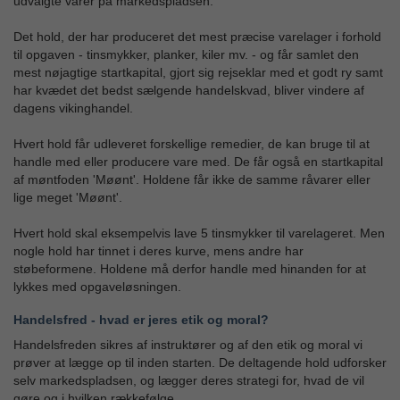
udvalgte varer på markedspladsen.
Det hold, der har produceret det mest præcise varelager i forhold
til opgaven - tinsmykker, planker, kiler mv. - og får samlet den
mest nøjagtige startkapital, gjort sig rejseklar med et godt ry samt
har kvædet det bedst sælgende handelskvad, bliver vindere af
dagens vikinghandel.
Hvert hold får udleveret forskellige remedier, de kan bruge til at
handle med eller producere vare med. De får også en startkapital
af møntfoden 'Møønt'. Holdene får ikke de samme råvarer eller
lige meget 'Møønt'.
Hvert hold skal eksempelvis lave 5 tinsmykker til varelageret. Men
nogle hold har tinnet i deres kurve, mens andre har
støbeformene. Holdene må derfor handle med hinanden for at
lykkes med opgaveløsningen.
Handelsfred - hvad er jeres etik og moral?
Handelsfreden sikres af instruktører og af den etik og moral vi
prøver at lægge op til inden starten. De deltagende hold udforsker
selv markedspladsen, og lægger deres strategi for, hvad de vil
gøre og i hvilken rækkefølge.