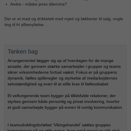
Andre - måske jeres dilemma?
Der er et mad og drikketelt med mjød og lækkerier til salg, nogle
ting til fri afbenyttelse.
Tanken bag
Arrangementet lægger sig op af hverdagen for de mange
ansatte, der gennem stærke samarbejder i grupper og teams
sikrer virksomhederne fortsat vækst. Fokus er på gruppens
dynamik, fælles spilleregler og styrkelse af medarbejdernes
selvstændighed og even til at stille krav til fællesskabet.
Et velfungerende team bygger på tillidsfulde relationer, der
styrkes gennem både personlig og privat involvering, hvorfor
et godt samarbejde bygger på evnen til rumlig kommunikation.
I teamudviklingsforløbet 'Vikingehandel' sættes gruppes
kompetancer på en stille prøve, hvor også moral og etik skal