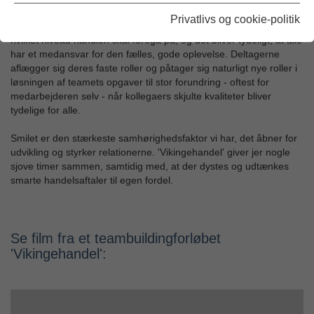
forståelsen for spillets dynamik, begynder handlen at tage fart.
Privatlivs og cookie-politik
Grupperne skaber både en indbyrdes og en fælles forståelse for,
hvilket niveau handlen skal foregå på, og det bliver tydeligt, at alle
har et medansvar for den fælles, gode oplevelse. Deltagerne
aflægger sig deres faste roller og påtager sig naturligt nye roller i
løsningen af teamets opgaver til stor forundring - oftest for
medarbejderen selv - når kollegaers skjulte kvaliteter bliver
tydelige for alle.
Smilet er den stærkeste samhørighedsfaktor vi har, det åbner for
udvikling og styrker relationerne. 'Vikingehandel' giver jer nogle
sjove timer sammen, samtidig med, at der dystes og udtænkes
smarte handelsaftaler til egen fordel.
Se film fra et teambuildingforløbet
'Vikingehandel':