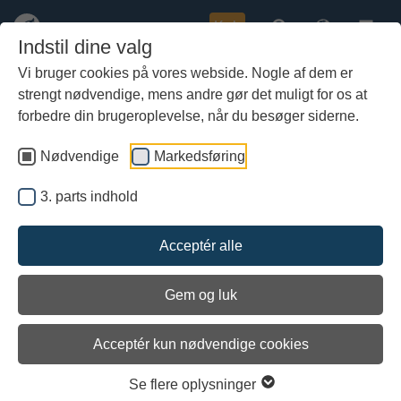
Køb
Indstil dine valg
Vi bruger cookies på vores webside. Nogle af dem er
strengt nødvendige, mens andre gør det muligt for os at
Gå
9000 år gammel stenalderboplads
til
forbedre din brugeroplevelse, når du besøger siderne.
på dybt vand
hoved-
indhold
Nødvendige
Markedsføring
3. parts indhold
Acceptér alle
Gem og luk
Arkiveret
Acceptér kun nødvendige cookies
Se flere oplysninger