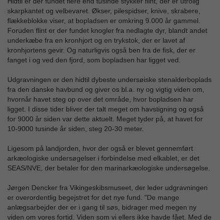
Hidtil er der fundet flere end tusinde stykker flint, der er utrolig
skarpkantet og velbevaret. Økser, pilespidser, knive, skrabere,
flækkeblokke viser, at bopladsen er omkring 9.000 år gammel.
Foruden flint er der fundet knogler fra nedlagte dyr, blandt andet
underkæbe fra en kronhjort og en trykstok, der er lavet af
kronhjortens gevir. Og naturligvis også ben fra de fisk, der er
fanget i og ved den fjord, som bopladsen har ligget ved.
Udgravningen er den hidtil dybeste undersøiske stenalderboplads
fra den danske havbund og giver os bl.a. ny og vigtig viden om,
hvornår havet steg op over det område, hvor bopladsen har
ligget. I disse tider bliver der talt meget om havstigning og også
for 9000 år siden var dette aktuelt. Meget tyder på, at havet for
10-9000 tusinde år siden, steg 20-30 meter.
Ligesom på landjorden, hvor der også er blevet gennemført
arkæologiske undersøgelser i forbindelse med elkablet, er det
SEAS/NVE, der betaler for den marinarkæologiske undersøgelse.
Jørgen Dencker fra Vikingeskibsmuseet, der leder udgravningen
er overordentlig begejstret for det nye fund. "De mange
anlægsarbejder der er i gang til søs, bidrager med megen ny
viden om vores fortid. Viden som vi ellers ikke havde fået. Med de