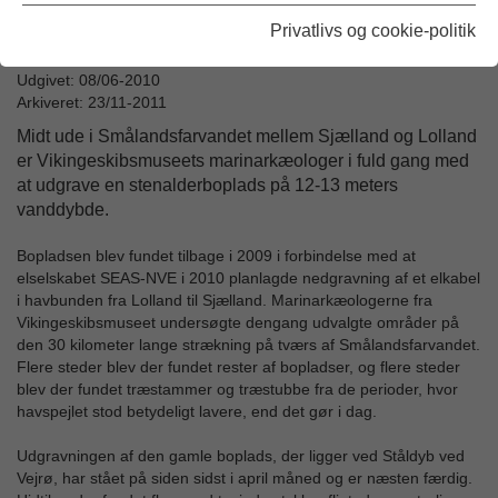
Privatlivs og cookie-politik
En af museets marinarkæologer gør sig klar til et dyk på stenalderbopladsen 12 meter
nede i dybet
Udgivet: 08/06-2010
Arkiveret: 23/11-2011
Midt ude i Smålandsfarvandet mellem Sjælland og Lolland
er Vikingeskibsmuseets marinarkæologer i fuld gang med
at udgrave en stenalderboplads på 12-13 meters
vanddybde.
Bopladsen blev fundet tilbage i 2009 i forbindelse med at
elselskabet SEAS-NVE i 2010 planlagde nedgravning af et elkabel
i havbunden fra Lolland til Sjælland. Marinarkæologerne fra
Vikingeskibsmuseet undersøgte dengang udvalgte områder på
den 30 kilometer lange strækning på tværs af Smålandsfarvandet.
Flere steder blev der fundet rester af bopladser, og flere steder
blev der fundet træstammer og træstubbe fra de perioder, hvor
havspejlet stod betydeligt lavere, end det gør i dag.
Udgravningen af den gamle boplads, der ligger ved Ståldyb ved
Vejrø, har stået på siden sidst i april måned og er næsten færdig.