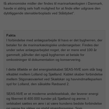
få økonomiske midler der findes til marinarkæologien i Danmark,
havde vi aldrig selv haft mulighed for at finde eller udgrave den
dybtliggende stenalderboplads ved Ståldybet".
Fakta
I forbindelse med anlægsarbejde til havs er det bygherren, der
betaler for de marinarkæologiske undersøgelser. Findes der
under selve anlægsarbejdet noget, der er mere end 100 år
gammelt, påhviler det også bygherren at betale for
omkostninger til dokumentation og konservering.
I dette tilfælde er det energiselskabet SEAS-NVE som står bag
elkablet mellem Lolland og Sjælland. Kablet skaber forbindelse
mellem Stigsnæsværket ved Skælskør og havvindmølleparken
syd for Lolland, den såkaldte Rødsand 2.
SEAS-NVE er et moderne andelsselskab, der leverer energi
og fibernet til 400.000 kunder på Sjælland og øerne. I
selskabet sættes en ære i at være kundens bedste forbindelse
og sørge for sikker og stabil strømforsyning. Som