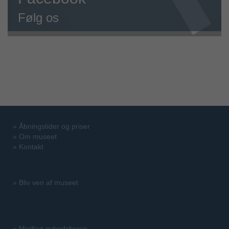
Følg os
»
Åbningstider og priser
»
Om museet
»
Kontakt
»
Bliv ven af museet
»
Modtag nyhedsbreve