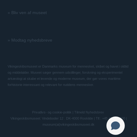
»
Bliv ven af museet
»
Modtag nyhedsbreve
Vikingeskibsmuseet er Danmarks museum for mennesket, skibet og havet i oldtid
og middelalder. Museet søger gennem udstillinger, forskning og eksperimentel
arkæologi at skabe et levende og moderne museum, der gør vores maritime
forhistorie interessant og relevant for nutidens mennesker.
Privatlivs- og cookie-politik
|
Tilmeld Nyhedsbrev
Vikingeskibsmuseet: Vindeboder 12 . DK-4000 Roskilde | Tlf.: +45 46 300 200 |
museum(at)vikingeskibsmuseet.dk