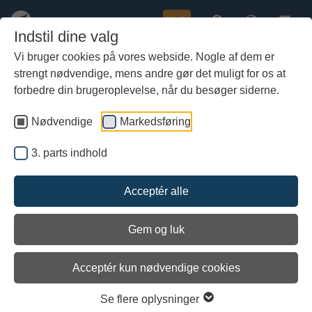
Køb
Indstil dine valg
Vi bruger cookies på vores webside. Nogle af dem er
strengt nødvendige, mens andre gør det muligt for os at
Gå
Dronning kaster glans over
til
forbedre din brugeroplevelse, når du besøger siderne.
marinarkæologi
hoved-
indhold
Nødvendige
Markedsføring
3. parts indhold
Acceptér alle
Gem og luk
Arkiveret
Acceptér kun nødvendige cookies
Se flere oplysninger