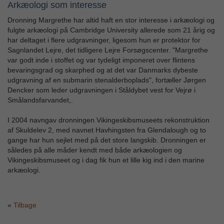
Arkæologi som interesse
Dronning Margrethe har altid haft en stor interesse i arkæologi og
fulgte arkæologi på Cambridge University allerede som 21 årig og
har deltaget i flere udgravninger, ligesom hun er protektor for
Sagnlandet Lejre, det tidligere Lejre Forsøgscenter. "Margrethe
var godt inde i stoffet og var tydeligt imponeret over flintens
bevaringsgrad og skarphed og at det var Danmarks dybeste
udgravning af en submarin stenalderboplads", fortæller Jørgen
Dencker som leder udgravningen i Ståldybet vest for Vejrø i
Smålandsfarvandet,.
I 2004 navngav dronningen Vikingeskibsmuseets rekonstruktion
af Skuldelev 2, med navnet Havhingsten fra Glendalough og to
gange har hun sejlet med på det store langskib. Dronningen er
således på alle måder kendt med både arkæologien og
Vikingeskibsmuseet og i dag fik hun et lille kig ind i den marine
arkæologi.
Tilbage