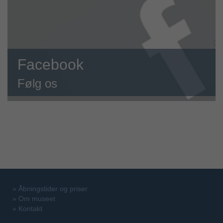
Facebook
Følg os
»
Åbningstider og priser
»
Om museet
»
Kontakt