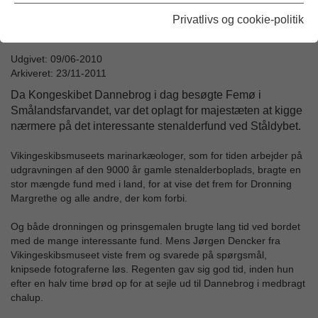
Dronningen og prinsgemalen beundrer en såkaldt trykstok af kronhjortegevir, fundet på 12
Privatlivs og cookie-politik
meters dybde på Danmarks hidtil dybest beliggende stenalderboplads. Jørgen Dencker
(th) fra Vikingeskibsmuseet bidrager med supplerende viden
Udgivet: 09/06-2010
Arkiveret: 23/11-2011
Da Kongeskibet Dannebrog i dag besøgte Femø i
Smålandsfarvandet, var det oplagt for majestæten at kigge
nærmere på det interessante stenalderfund ved Ståldybet.
Vikingeskibsmuseets marinarkæologer, som for tiden arbejder på
udgravningen af den 9000 år gamle stenalderboplads, bragte en
stor mængde fund med i land, for at vise det frem for Dronning
Margrethe og alle andre, der kom forbi.
Og både dronningen og prinsgemalen brugte lang tid ved bordet
med de mange interessante fund. Mens Jørgen Dencker fra
Vikingeskibsmuseet viste frem og svarede på spørgsmål,
knipsede fotograferne løs. Regenten gav sig god tid, inden hun
efter en halv time brød op for at sejle ud til Dannebrog i medbragt
chalup.