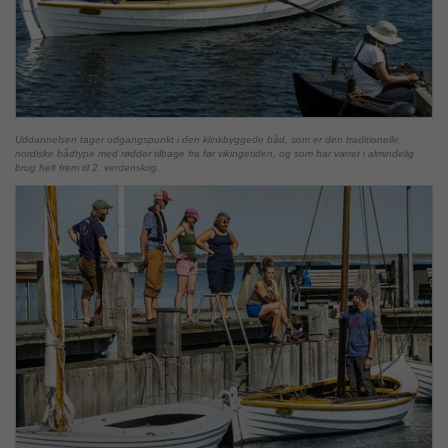
Uddannelsen tager udgangspunkt i den klinkbyggede båd, som er den traditionelle,
nordiske bådtype med rødder tilbage fra før vikingetiden, og som har været i almindelig
brug helt frem til 2. verdenskrig.