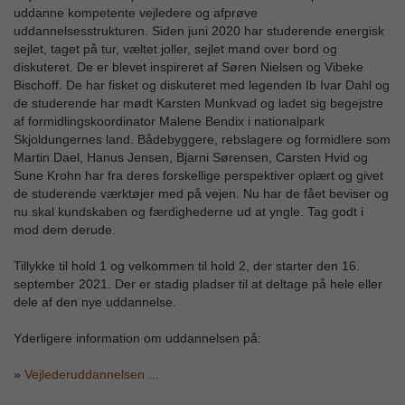
uddanne kompetente vejledere og afprøve
uddannelsesstrukturen. Siden juni 2020 har studerende energisk
sejlet, taget på tur, væltet joller, sejlet mand over bord og
diskuteret. De er blevet inspireret af Søren Nielsen og Vibeke
Bischoff. De har fisket og diskuteret med legenden Ib Ivar Dahl og
de studerende har mødt Karsten Munkvad og ladet sig begejstre
af formidlingskoordinator Malene Bendix i nationalpark
Skjoldungernes land. Bådebyggere, rebslagere og formidlere som
Martin Dael, Hanus Jensen, Bjarni Sørensen, Carsten Hvid og
Sune Krohn har fra deres forskellige perspektiver oplært og givet
de studerende værktøjer med på vejen. Nu har de fået beviser og
nu skal kundskaben og færdighederne ud at yngle. Tag godt i
mod dem derude.
Tillykke til hold 1 og velkommen til hold 2, der starter den 16.
september 2021. Der er stadig pladser til at deltage på hele eller
dele af den nye uddannelse.
Yderligere information om uddannelsen på:
»
Vejlederuddannelsen ...