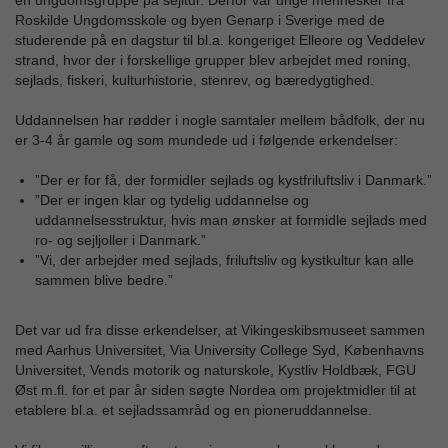
en ungdomsgruppe på sejltur. Derfor var unge mennesker fra
Roskilde Ungdomsskole og byen Genarp i Sverige med de
studerende på en dagstur til bl.a. kongeriget Elleore og Veddelev
strand, hvor der i forskellige grupper blev arbejdet med roning,
sejlads, fiskeri, kulturhistorie, stenrev, og bæredygtighed.
Uddannelsen har rødder i nogle samtaler mellem bådfolk, der nu
er 3-4 år gamle og som mundede ud i følgende erkendelser:
”Der er for få, der formidler sejlads og kystfriluftsliv i Danmark.”
”Der er ingen klar og tydelig uddannelse og
uddannelsesstruktur, hvis man ønsker at formidle sejlads med
ro- og sejljoller i Danmark.”
”Vi, der arbejder med sejlads, friluftsliv og kystkultur kan alle
sammen blive bedre.”
Det var ud fra disse erkendelser, at Vikingeskibsmuseet sammen
med Aarhus Universitet, Via University College Syd, Københavns
Universitet, Vends motorik og naturskole, Kystliv Holdbæk, FGU
Øst m.fl. for et par år siden søgte Nordea om projektmidler til at
etablere bl.a. et sejladssamråd og en pioneruddannelse.