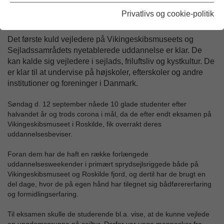
Privatlivs og cookie-politik
Udgivet: 16/09-2021
Det første kuld vejledere på Vikingeskibsmuseets og
Sejladssamrådets nyetablerede uddannelse er klar. De
kan kalde sig vejledere i sejlads, friluftsliv og kystkultur. De
er klar til at undervise på højskoler, efterskoler og andre
institutioner og foreninger i Danmark.
Søndag d. 12 september nåede 10 glade studenter efter
halvandet år og trods corona i mål, da de efter endt eksamen på
Vikingeskibsmuseet i Roskilde, fik overrakt deres
uddannelsesbeviser.
Foran dem har de haft en række forlængede
uddannelsesweekender i primært sprydsejlsriggede både på
Vikingeskibsmuseet og Roskilde fjord, og dertil har de brugt en
del dage, hvor de på egen hånd har tilegnet sig bådførererfaring
og formidlingserfaring.
Til eksamen skulle de studerende bl.a. vise, at de kunne vejlede