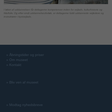
I løbet af uddannelsen får deltagerne kompetencer inden for sejlads, kulturhistorie og
friluftsliv. Og efter endt uddannelsesforløb, er deltagerne fuldt uddannede vejledere og
instruktører i kystsejlads.
»
Åbningstider og priser
»
Om museet
»
Kontakt
»
Bliv ven af museet
»
Modtag nyhedsbreve