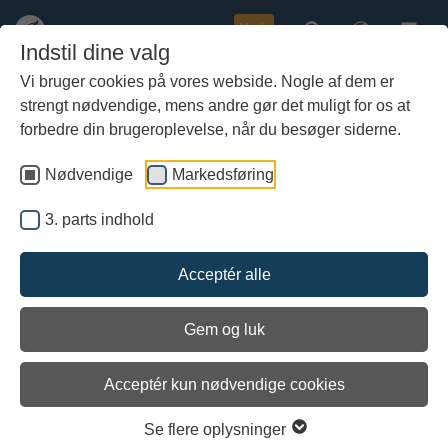
Køb
Indstil dine valg
Vi bruger cookies på vores webside. Nogle af dem er
strengt nødvendige, mens andre gør det muligt for os at
Gå
Kystvejlederne er klar
til
forbedre din brugeroplevelse, når du besøger siderne.
hoved-
indhold
Nødvendige
Markedsføring
3. parts indhold
Acceptér alle
Gem og luk
Acceptér kun nødvendige cookies
Se flere oplysninger