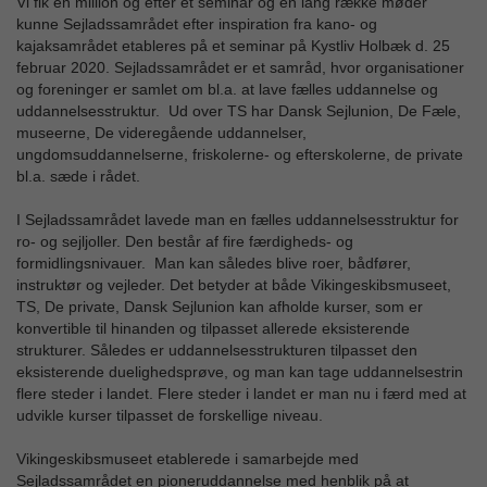
Vi fik en million og efter et seminar og en lang række møder
kunne Sejladssamrådet efter inspiration fra kano- og
kajaksamrådet etableres på et seminar på Kystliv Holbæk d. 25
februar 2020. Sejladssamrådet er et samråd, hvor organisationer
og foreninger er samlet om bl.a. at lave fælles uddannelse og
uddannelsesstruktur. Ud over TS har Dansk Sejlunion, De Fæle,
museerne, De videregående uddannelser,
ungdomsuddannelserne, friskolerne- og efterskolerne, de private
bl.a. sæde i rådet.
I Sejladssamrådet lavede man en fælles uddannelsesstruktur for
ro- og sejljoller. Den består af fire færdigheds- og
formidlingsnivauer. Man kan således blive roer, bådfører,
instruktør og vejleder. Det betyder at både Vikingeskibsmuseet,
TS, De private, Dansk Sejlunion kan afholde kurser, som er
konvertible til hinanden og tilpasset allerede eksisterende
strukturer. Således er uddannelsesstrukturen tilpasset den
eksisterende duelighedsprøve, og man kan tage uddannelsestrin
flere steder i landet. Flere steder i landet er man nu i færd med at
udvikle kurser tilpasset de forskellige niveau.
Vikingeskibsmuseet etablerede i samarbejde med
Sejladssamrådet en pioneruddannelse med henblik på at