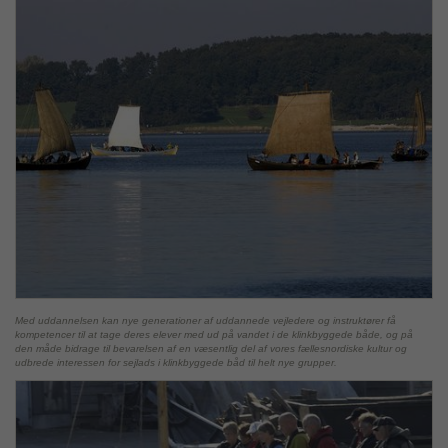
Med uddannelsen kan nye generationer af uddannede vejledere og instruktører få
kompetencer til at tage deres elever med ud på vandet i de klinkbyggede både, og på
den måde bidrage til bevarelsen af en væsentlig del af vores fællesnordiske kultur og
udbrede interessen for sejlads i klinkbyggede båd til helt nye grupper.