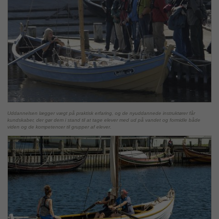
Uddannelsen lægger vægt på praktisk erfaring, og de nyuddannede instruktører får
kundskaber, der gør dem i stand til at tage elever med ud på vandet og formidle både
viden og de kompetencer til grupper af elever.