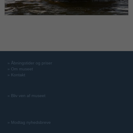
»
Åbningstider og priser
»
Om museet
»
Kontakt
»
Bliv ven af museet
»
Modtag nyhedsbreve