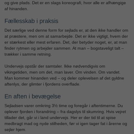
og give plads. Det er en slags koreografi, hvor alle er afhængige
af hinanden.
Fællesskab i praksis
Det særlige ved denne form for sejlads er, at den ikke handler om
at præstere, men om at samarbejde. Det er ikke vigtigt, hvem der
er stærkest eller mest erfaren. Det, der betyder noget, er, at man
finder rytmen og arbejder sammen. At man – bogstaveligt talt –
trækker i samme retning.
Undervejs opstår der samtaler. Ikke nødvendigvis om
vikingetiden, men om det, man laver. Om vinden. Om vandet.
Man kommer hinanden ved – og deler oplevelsen af det gyldne
aftenlys, der glimter i fjordens overflade.
En aften i bevægelse
Sejladsen varer omkring 3½ time og foregår i aftentimerne. Du
oplever fjorden i forandring – fra dagslys til skumring. Hvis vejret
tillader det, går vi i land undervejs. Her er der tid til at spise
medbragt mad og nyde stilheden, før vi igen tager fat i årerne og
sejler hjem.