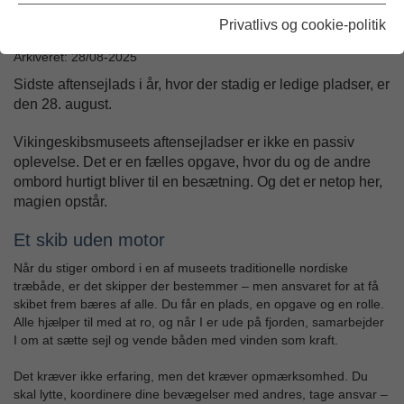
Privatlivs og cookie-politik
Udgivet: 09/07-2025
Arkiveret: 28/08-2025
Sidste aftensejlads i år, hvor der stadig er ledige pladser, er
den 28. august.
Vikingeskibsmuseets aftensejladser er ikke en passiv
oplevelse. Det er en fælles opgave, hvor du og de andre
ombord hurtigt bliver til en besætning. Og det er netop her,
magien opstår.
Et skib uden motor
Når du stiger ombord i en af museets traditionelle nordiske
træbåde, er det skipper der bestemmer – men ansvaret for at få
skibet frem bæres af alle. Du får en plads, en opgave og en rolle.
Alle hjælper til med at ro, og når I er ude på fjorden, samarbejder
I om at sætte sejl og vende båden med vinden som kraft.
Det kræver ikke erfaring, men det kræver opmærksomhed. Du
skal lytte, koordinere dine bevægelser med andres, tage ansvar –