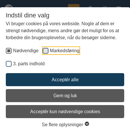
Køb
Indstil dine valg
Vi bruger cookies på vores webside. Nogle af dem er
strengt nødvendige, mens andre gør det muligt for os at
Gå
Sejl solen ned – en aften i
til
forbedre din brugeroplevelse, når du besøger siderne.
vikingernes kølvand
hoved-
indhold
Nødvendige
Markedsføring
3. parts indhold
Acceptér alle
Gem og luk
Arkiveret
Acceptér kun nødvendige cookies
Se flere oplysninger