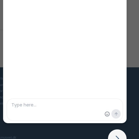
Vikingeskibsmuseet er Danmarks museum for mennesket, skibet og
havet i oldtid og middelalder. Museet søger gennem udstillinger,
forskning og eksperimentel arkæologi at skabe et levende og
moderne museum, der gør vores maritime forhistorie interessant og
relevant for nutidens mennesker.
smuseet.dk