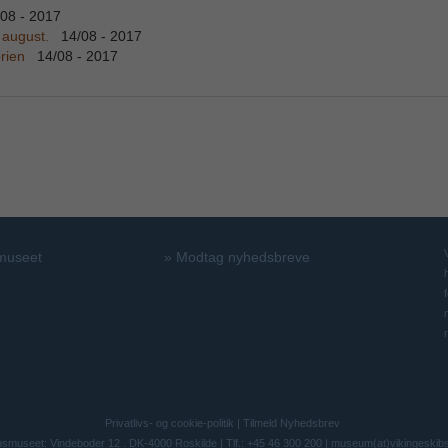
/08 - 2017
 august.
14/08 - 2017
orien
14/08 - 2017
 museet
»
Modtag nyhedsbreve
Privatlivs- og cookie-politik
|
Tilmeld Nyhedsbrev
bsmuseet: Vindeboder 12 . DK-4000 Roskilde | Tlf.: +45 46 300 200 |
museum(at)vikingeskib