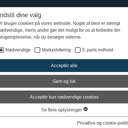
Indstil dine valg
Vi bruger cookies på vores webside. Nogle af dem er strengt
nødvendige, mens andre gør det muligt for os at forbedre din
Pressemeddelelse: Vikingeskibsmuseet afholder Maritim festival med oplevelser fo
brugeroplevelse, når du besøger siderne.
Nødvendige
Markedsføring
3. parts indhold
er og håndværkere
Acceptér alle
Gem og luk
Acceptér kun nødvendige cookies
Se flere oplysninger
Ark
Privatlivs og cookie-politi