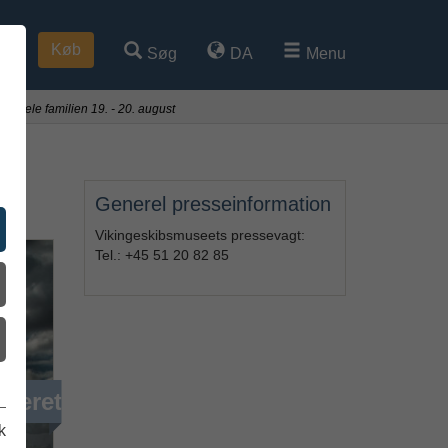
Køb
Søg
DA
Menu
r hele familien 19. - 20. august
Generel presseinformation
Vikingeskibsmuseets pressevagt:
Tel.: +45 51 20 82 85
iveret
k