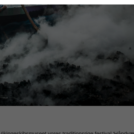
Vikingeskibsmuseet vores traditionsrige festival 'Håndv