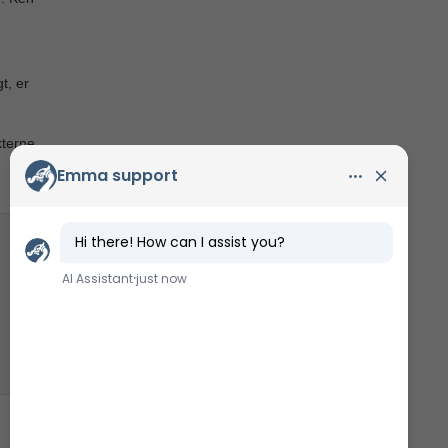
t, er
kterne.