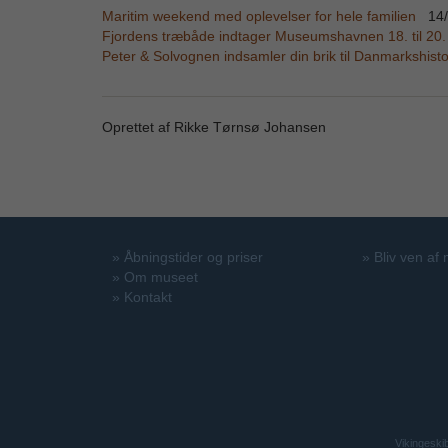
Maritim weekend med oplevelser for hele familien
14
Fjordens træbåde indtager Museumshavnen 18. til 20.
Peter & Solvognen indsamler din brik til Danmarkshist
Oprettet af Rikke Tørnsø Johansen
»
Åbningstider og priser
»
Bliv ven af
»
Om museet
»
Kontakt
Vikingeski