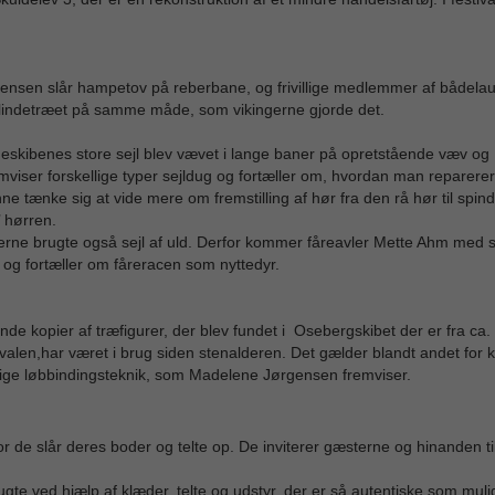
nsen slår hampetov på reberbane, og frivillige medlemmer af bådelaug
ra lindetræet på samme måde, som vikingerne gjorde det.
skibenes store sejl blev vævet i lange baner på opretstående væv og
viser forskellige typer sejldug og fortæller om, hvordan man reparerer 
ne tænke sig at vide mere om fremstilling af hør fra den rå hør til spin
’ hørren.
ngerne brugte også sejl af uld. Derfor kommer fåreavler Mette Ahm med
 og fortæller om fåreracen som nyttedyr.
kopier af træfigurer, der blev fundet i Osebergskibet der er fra ca.
alen,har været i brug siden stenalderen. Det gælder blandt andet for k
lige løbbindingsteknik, som Madelene Jørgensen fremviser.
or de slår deres boder og telte op. De inviterer gæsterne og hinanden ti
ugte ved hjælp af klæder, telte og udstyr, der er så autentiske som mulig