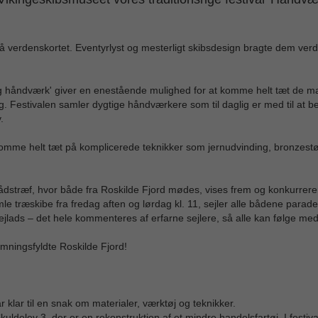
å verdenskortet. Eventyrlyst og mesterligt skibsdesign bragte dem ver
 og håndværk' giver en enestående mulighed for at komme helt tæt de m
 dag. Festivalen samler dygtige håndværkere som til daglig er med til at 
.
 komme helt tæt på komplicerede teknikker som jernudvinding, bronzest
bådstræf, hvor både fra Roskilde Fjord mødes, vises frem og konkurrere
le træskibe fra fredag aften og lørdag kl. 11, sejler alle bådene parade
ejlads – det hele kommenteres af erfarne sejlere, så alle kan følge me
mningsfyldte Roskilde Fjord!
klar til en snak om materialer, værktøj og teknikker.
ldelev 3, der er en rekonstruktion af et mindre handelsfartøj. I festi