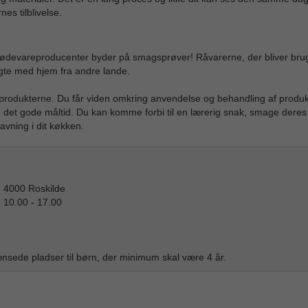
es tilblivelse.
fødevareproducenter byder på smagsprøver! Råvarerne, der bliver brug
agte med hjem fra andre lande.
i produkterne. Du får viden omkring anvendelse og behandling af produ
me det gode måltid. Du kan komme forbi til en lærerig snak, smage deres
avning i dit køkken.
, 4000 Roskilde
 10.00 - 17.00
nsede pladser til børn, der minimum skal være 4 år.