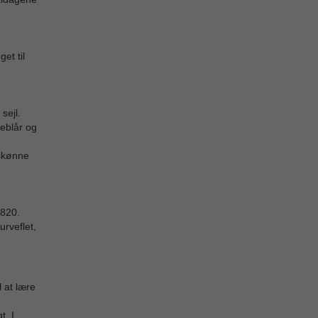
et til
sejl.
deblår og
 skønne
 820.
urveflet,
l at lære
t. I