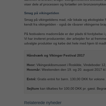
viser dele af processen og fortæller om bronzesmykkern
Smag på vikingetiden
Smag på vikingetidens mad, når lokale og økologiske 
kendt fra vikingetiden - også de råvarer vikingerne br
På festivalens madområde er der plads til fordybelse 
Vi har inviteret producenter, der arbejder for at frem
udvalgte produkter og købe det hele med hjem til madl
Håndværk og Vikinger Festival 2017
Hvor:
Vikingeskibsmuseet i Roskilde, Vindeboder 12
Hvornår:
Weekenden den 19. og 20. august 2017 kl.
Entré:
Gratis entré for børn. 130,00 DKK for voksne.
Sejlture
kan tilkøbes for 100,00 DKK pr. gæst. Begræ
Relaterede nyheder