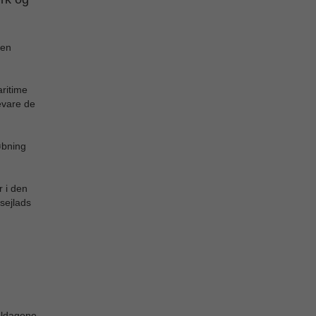
den
aritime
bevare de
øbning
r i den
sejlads
d
valdagene