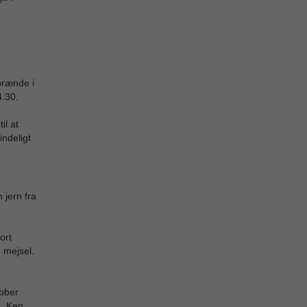
brænde i
4.30.
il at
ndeligt
 jern fra
ort
 mejsel.
obber
g. Ken