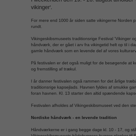
vikinger'.
For mere end 1000 år siden satte vikingerne Norden p
rundt.
Vikingeskibsmuseets traditionsrige Festival 'Vikinger
håndværk, der er gået i arv fra vikingetid helt op til i
gamle håndværk som en levende del af vores kulturarv
På festivalen er det også muligt for de besøgende at
og fremstilling af trækul.
I år danner festivalen også rammen for det årlige træ
traditionsrige kapsejlads. Havnen fyldes af smukke gam
foran havnen. Kl. 13 starter den altid spændende kaps
Festivalen afholdes af Vikingeskibsmuseet ved den ste
Nordiske håndværk - en levende tradition
Håndværkerne er i gang begge dage kl. 10 - 17, og står 
Vikingeskibsmuseets bådebyggere hugger planker til Sku