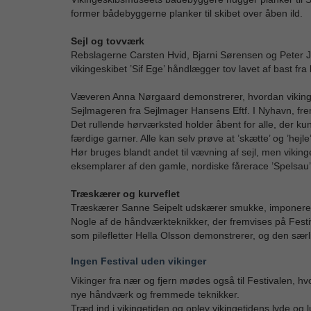
former bådebyggerne planker til skibet over åben ild.
Sejl og tovværk
Rebslagerne Carsten Hvid, Bjarni Sørensen og Peter Je
vikingeskibet ’Sif Ege’ håndlægger tov lavet af bast f
Væveren Anna Nørgaard demonstrerer, hvordan vikinge
Sejlmageren fra Sejlmager Hansens Eftf. I Nyhavn, frem
Det rullende hørværksted holder åbent for alle, der kun
færdige garner. Alle kan selv prøve at ’skætte’ og ’hejle
Hør bruges blandt andet til vævning af sejl, men viki
eksemplarer af den gamle, nordiske fårerace ’Spelsau’
Træskærer og kurveflet
Træskærer Sanne Seipelt udskærer smukke, imponerende 
Nogle af de håndværkteknikker, der fremvises på Festiv
som pilefletter Hella Olsson demonstrerer, og den sær
Ingen Festival uden vikinger
Vikinger fra nær og fjern mødes også til Festivalen, hv
nye håndværk og fremmede teknikker.
Træd ind i vikingetiden og oplev vikingetidens lyde og l