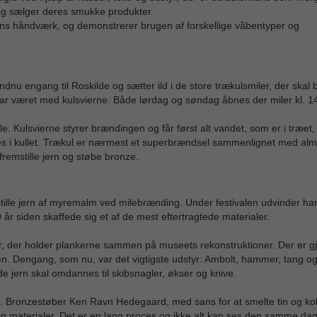
 og sælger deres smukke produkter.
ns håndværk, og demonstrerer brugen af forskellige våbentyper og
dnu engang til Roskilde og sætter ild i de store trækulsmiler, der skal 
har været med kulsvierne. Både lørdag og søndag åbnes der miler kl. 1
e. Kulsvierne styrer brændingen og får først alt vandet, som er i træet, t
es i kullet. Trækul er nærmest et superbrændsel sammenlignet med almi
fremstille jern og støbe bronze.
tille jern af myremalm ved milebrænding. Under festivalen udvinder han
år siden skaffede sig et af de mest eftertragtede materialer.
 der holder plankerne sammen på museets rekonstruktioner. Der er gj
n. Dengang, som nu, var det vigtigste udstyr: Ambolt, hammer, tang og
de jern skal omdannes til skibsnagler, økser og knive.
ze. Bronzestøber Ken Ravn Hedegaard, med sans for at smelte tin og k
g materialer. Det er en lang proces og ikke alt kan ses den samme da