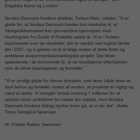
Engelske Kanal og London.
Nordea Danmark-fondens direktør, Torben Klein, udtaler: ”Vi er
glade for, at Nordea Danmark-fonden kan medvirke til, at
Vikingeskibsmuseet kan gennemføre hjemrejsen med
Havhingsten fra Dublin til Roskilde næste år. Vi er i fonden
imponerede over de resultater, der er opnået ved togtets første
del i 2007, og vi glæder os til at følge resten af dette flotte og
ambitiøse eksperimentalarkæologiske projekt. Det bliver
spændende i de kommende år, at se resultaterne efterhånden
som de bliver bearbejdede og formidlet.”
"Vi er utroligt glade for denne donation, som løser både løser et
stort behov og fortæller resten af verden, at projektet er vigtigt og
værd at støtte. Vi mangler fortsat omkring 7 millioner for at
opfylde vores ambitioner for næste års sejlads, men Nordea
Danmark-fondens bidrag styrker troen på, at vi når det", slutter
Tinna Damgård-Sørensen.
Af: Preben Rather Sørensen