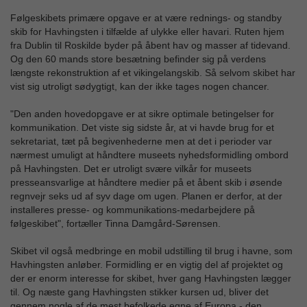
Følgeskibets primære opgave er at være rednings- og standby
skib for Havhingsten i tilfælde af ulykke eller havari. Ruten hjem
fra Dublin til Roskilde byder på åbent hav og masser af tidevand.
Og den 60 mands store besætning befinder sig på verdens
længste rekonstruktion af et vikingelangskib. Så selvom skibet har
vist sig utroligt sødygtigt, kan der ikke tages nogen chancer.
"Den anden hovedopgave er at sikre optimale betingelser for
kommunikation. Det viste sig sidste år, at vi havde brug for et
sekretariat, tæt på begivenhederne men at det i perioder var
nærmest umuligt at håndtere museets nyhedsformidling ombord
på Havhingsten. Det er utroligt svære vilkår for museets
presseansvarlige at håndtere medier på et åbent skib i øsende
regnvejr seks ud af syv dage om ugen. Planen er derfor, at der
installeres presse- og kommunikations-medarbejdere på
følgeskibet", fortæller Tinna Damgård-Sørensen.
Skibet vil også medbringe en mobil udstilling til brug i havne, som
Havhingsten anløber. Formidling er en vigtig del af projektet og
der er enorm interesse for skibet, hver gang Havhingsten lægger
til. Og næste gang Havhingsten stikker kursen ud, bliver det
gennem nogle af de mest befolkede egne af Europa - den