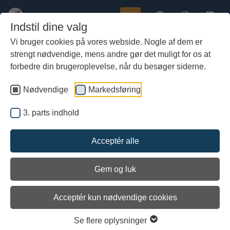
Køb
Indstil dine valg
Vi bruger cookies på vores webside. Nogle af dem er
strengt nødvendige, mens andre gør det muligt for os at
Gå
Nordea Danmark-fonden donerer
til
forbedre din brugeroplevelse, når du besøger siderne.
3 millioner kr. til Havhingsten
hoved-
indhold
Nødvendige
Markedsføring
På det bedst tænkelige tidspunkt har Vikingeskibsmuseet
modtaget en økonomisk saltvandsindsprøjtning, som sikrer
3. parts indhold
Havhingsten fra Glendalough optimale betingelser, når
skibet sejler retur fra Dublin til Roskilde til næste sommer.
Acceptér alle
Gem og luk
Acceptér kun nødvendige cookies
Se flere oplysninger