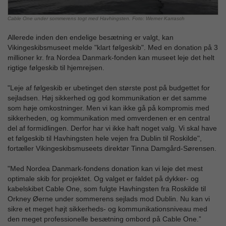
Cable One under sommerens togt med Havhingsten. Foto: Werner Karrasch
Allerede inden den endelige besætning er valgt, kan
Vikingeskibsmuseet melde "klart følgeskib". Med en donation på 3
millioner kr. fra Nordea Danmark-fonden kan museet leje det helt
rigtige følgeskib til hjemrejsen.
"Leje af følgeskib er ubetinget den største post på budgettet for
sejladsen. Høj sikkerhed og god kommunikation er det samme
som høje omkostninger. Men vi kan ikke gå på kompromis med
sikkerheden, og kommunikation med omverdenen er en central
del af formidlingen. Derfor har vi ikke haft noget valg. Vi skal have
et følgeskib til Havhingsten hele vejen fra Dublin til Roskilde",
fortæller Vikingeskibsmuseets direktør Tinna Damgård-Sørensen.
"Med Nordea Danmark-fondens donation kan vi leje det mest
optimale skib for projektet. Og valget er faldet på dykker- og
kabelskibet Cable One, som fulgte Havhingsten fra Roskilde til
Orkney Øerne under sommerens sejlads mod Dublin. Nu kan vi
sikre et meget højt sikkerheds- og kommunikationsniveau med
den meget professionelle besætning ombord på Cable One.”