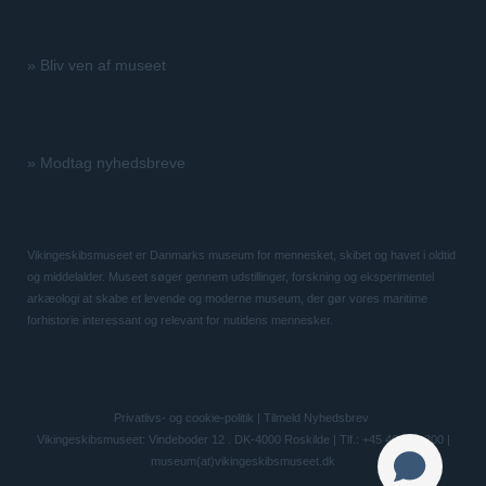
»
Bliv ven af museet
»
Modtag nyhedsbreve
Vikingeskibsmuseet er Danmarks museum for mennesket, skibet og havet i oldtid
og middelalder. Museet søger gennem udstillinger, forskning og eksperimentel
arkæologi at skabe et levende og moderne museum, der gør vores maritime
forhistorie interessant og relevant for nutidens mennesker.
Privatlivs- og cookie-politik
|
Tilmeld Nyhedsbrev
Vikingeskibsmuseet: Vindeboder 12 . DK-4000 Roskilde | Tlf.: +45 46 300 200 |
museum(at)vikingeskibsmuseet.dk