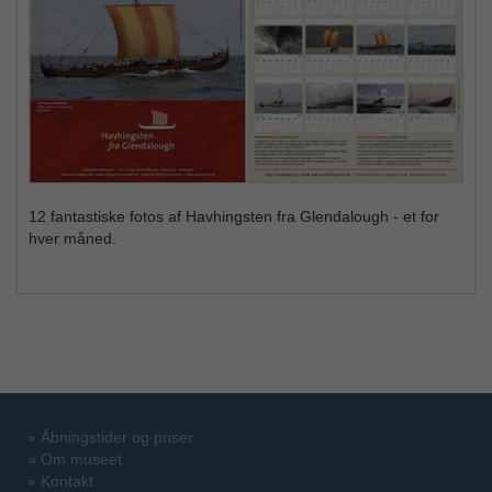
12 fantastiske fotos af Havhingsten fra Glendalough - et for
hver måned.
»
Åbningstider og priser
»
Om museet
»
Kontakt