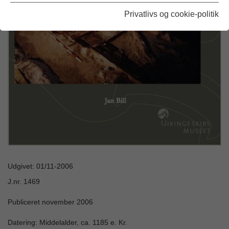
Privatlivs og cookie-politik
Udgivet: 01/11-2006
J.nr. 1469
Publiceret november 2006
Datering: Middelalder, ca. 1185 e. Kr.