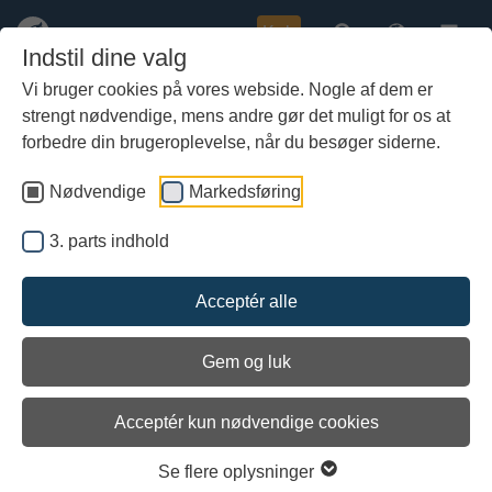
Køb
Indstil dine valg
Vi bruger cookies på vores webside. Nogle af dem er
strengt nødvendige, mens andre gør det muligt for os at
Gå
Roskilde Havn, Vrag 2
til
forbedre din brugeroplevelse, når du besøger siderne.
hoved-
indhold
Nødvendige
Markedsføring
3. parts indhold
Acceptér alle
Gem og luk
Acceptér kun nødvendige cookies
Se flere oplysninger