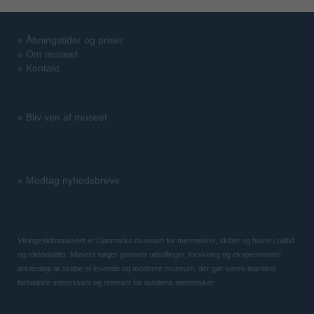
»
Åbningstider og priser
»
Om museet
»
Kontakt
»
Bliv ven af museet
»
Modtag nyhedsbreve
Vikingeskibsmuseet er Danmarks museum for mennesket, skibet og havet i oldtid
og middelalder. Museet søger gennem udstillinger, forskning og eksperimentel
arkæologi at skabe et levende og moderne museum, der gør vores maritime
forhistorie interessant og relevant for nutidens mennesker.