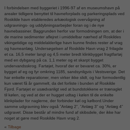
I forbindelsen med byggeriet i 1996-97 af en museumshavn på
arealer tidligere benyttet til havneforplads og parkeringsplads ved
Roskilde havn etableredes arkæologisk overvågning af
udgravnings- og uddybningsarbejder foran og i de nye
havnebassiner. Baggrunden herfor var formodningen om, at der i
de marine sedimenter aflejret i umiddelbar nærhed af Roskildes
vikingetidige og middelalderlige havn kunne findes rester af vrag
og havneanlæg. Undersøgelsen af Roskilde Havn vrag 2 frilagde
et ca. 16,5 meter langt og 4,5 meter bredt klinkbygget fragtfartøj
med en dybgang på ca. 1,1 meter og et skarpt bygget
undervandsskrog. Fartøjet, hvoraf der er bevaret ca. 30%, er
bygget af eg og fyr omkring 1185, sandsynligvis i Vestsverige. Det
har enkelte reparationer, men virker ikke slidt, og har formodentlig
kun været få år gammelt, da det forliste i bunden af Roskilde
Fjord. Fartøjet er usædvanligt ved at bundstokkene er trænaglet
til kølen, og ved at der er hugget udtag i kølen til de enkelte
klinkplader for naglerne, der forbinder køl og kølbord.Under
samme udgravning blev også ”Anlæg 2”, ”Anlæg 3” og ”Anlæg 4”
udgravet. Disse består af mindre fund af skibsdele, der ikke har
noget at gøre med Roskilde Havn vrag 2.
Tilbage