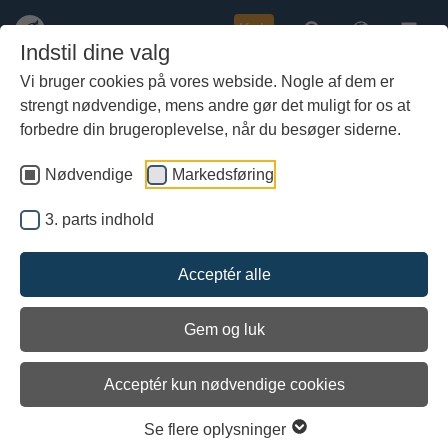
Køb
Indstil dine valg
Vi bruger cookies på vores webside. Nogle af dem er
strengt nødvendige, mens andre gør det muligt for os at
Gå
Roskildeskibene. En introduktion
til
forbedre din brugeroplevelse, når du besøger siderne.
til dokumentationsmaterialet
hoved-
indhold
Nødvendige
Markedsføring
3. parts indhold
Acceptér alle
Gem og luk
Acceptér kun nødvendige cookies
Se flere oplysninger