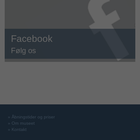
Facebook
Følg os
»
Åbningstider og priser
»
Om museet
»
Kontakt