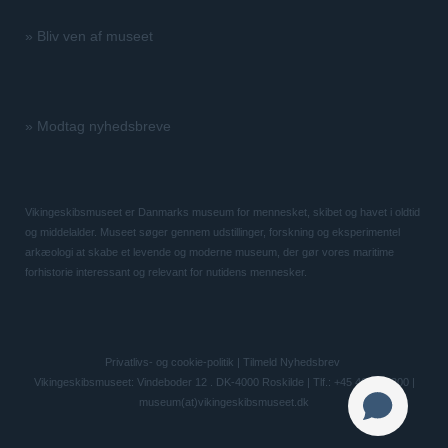
»
Bliv ven af museet
»
Modtag nyhedsbreve
Vikingeskibsmuseet er Danmarks museum for mennesket, skibet og havet i oldtid
og middelalder. Museet søger gennem udstillinger, forskning og eksperimentel
arkæologi at skabe et levende og moderne museum, der gør vores maritime
forhistorie interessant og relevant for nutidens mennesker.
Privatlivs- og cookie-politik
|
Tilmeld Nyhedsbrev
Vikingeskibsmuseet: Vindeboder 12 . DK-4000 Roskilde | Tlf.: +45 46 300 200 |
museum(at)vikingeskibsmuseet.dk