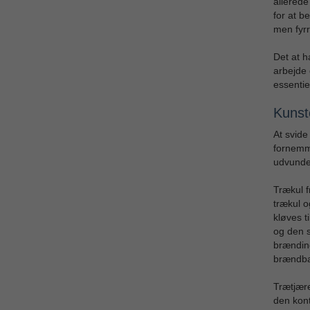
allerede
for at b
men fyrre
Det at h
arbejde 
essentie
Kunste
At svide
fornemme
udvundet
Trækul f
trækul o
kløves t
og den s
brænding
brændbar
Trætjære
den kon