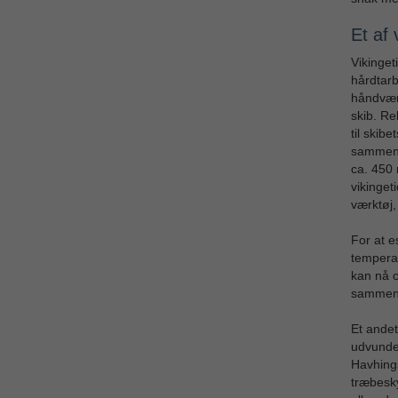
Et af 
Vikinget
hårdtar
håndværk
skib. Re
til skibe
samment
ca. 450 
vikinget
værktøj,
For at e
temperat
kan nå 
sammenl
Et andet
udvundet
Havhings
træbesky