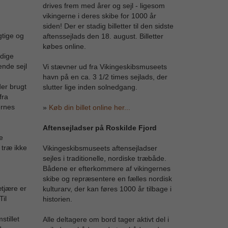
drives frem med årer og sejl - ligesom
vikingerne i deres skibe for 1000 år
siden! Der er stadig billetter til den sidste
gtige og
aftenssejlads den 18. august. Billetter
købes online.
rdige
nde sejl
Vi stævner ud fra Vikingeskibsmuseets
havn på en ca. 3 1/2 times sejlads, der
er brugt
slutter lige inden solnedgang.
fra
ernes
»
Køb din billet online her...
Aftensejladser på Roskilde Fjord
e
 træ ikke
Vikingeskibsmuseets aftensejladser
sejles i traditionelle, nordiske træbåde.
Bådene er efterkommere af vikingernes
skibe og repræsentere en fælles nordisk
ætjære er
kulturarv, der kan føres 1000 år tilbage i
il
historien.
tillet
Alle deltagere om bord tager aktivt del i