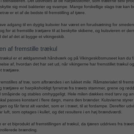
 i stenalderen. Det udvindes af de harpiksstoffer, som træerne selv pro
eskytte sig mod bakterier og svampe. Mange forskellige slags træ kan b
træ er et af de bedste til fremstilling af tjære.
ave adgang til en dygtig kulsvier har været en forudsætning for smede
og for at fremstille trætjære til at beskytte skibene, og kulsvieren er d
l del af det at bygge et vikingeskib.
n af fremstille trækul
 trækul er et ældgammelt håndværk og på Vikingeskibsmuseet kan du f
lse af, hvordan det har set ud, når vikingerne har fremstillet trækul o
 trætjære.
remstilles af træ, som afbrændes i en lukket mile. Råmaterialet til fremsti
g trætjære er harpiksholdigt fyrretræ fra træets stammer, grene og rød
il småpinde og stables omhyggeligt. Hele milen dækkes med tørv og a
kal passes konstant i flere døgn, mens den brænder. Kulsvierne styrer
en og får først alt vandet, som er i træet, til at fordampe. Derefter udv
 luft, som optages i kullet, og det resultere i en høj brændværdi.
 er et biprodukt af fremstillingen af trækul, da tjæren uddrives fra træe
trollerede brænding.