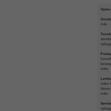
Oplev
Onsda
mile.
Torsd
dereft
opbygg
Freda
hvoref
besøge
miler.
Lørda
milen 
åbnes 
miler.
Sønda
opbygg