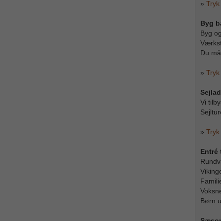
»
Tryk
Byg b
Byg og 
Værkst
Du må 
»
Tryk
Sejlad
Vi tilb
Sejltur
»
Tryk
Entré 
Rundvis
Viking
Famili
Voksn
Børn u
Sæso