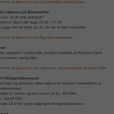
 her for at læse mere om de forskellige rundvisninger ...
åd-værksted på Bådeværftet:
test - er dit skib sødygtigt?
edet er åbent alle dage 10.30 – 17.00.
bygge alle de både, du vil, når der er købt entrébillet.
 her for at læse mere om Byg båd-værkstedet ...
ser
yder sejladser i traditionelle, nordiske træbåde på Roskilde Fjord.
ene kræver særlig billet.
 her for at læse mere om sejlturene, og om hvordan du køber billet ...
til Vikingeskibsmuseet
ninger og aktiviteter (ikke sejlture) er inklusiv i entrébilletten til
eskibsmuseet.
ebillet (2 voksne og børn under 18 år): 300 DKK
e: 160,00 DKK
nder 18 år har gratis adgang til Vikingeskibsmuseet.
nkort