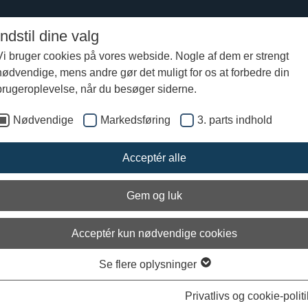
Indstil dine valg
Vi bruger cookies på vores webside. Nogle af dem er strengt
nødvendige, mens andre gør det muligt for os at forbedre din
eve
Mød kulsvierne og oplev det ældgamle håndværk
brugeroplevelse, når du besøger siderne.
Nødvendige
Markedsføring
3. parts indhold
og flamme: Mød kulsvierne
Acceptér alle
Gem og luk
Acceptér kun nødvendige cookies
Se flere oplysninger
Ark
Privatlivs og cookie-politi