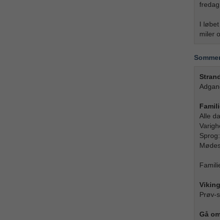
fredag
I løbe
miler 
Sommera
Strand
Adgang
Famil
Alle d
Varigh
Sprog:
Mødes
Famili
Vikin
Prøv-s
Gå om