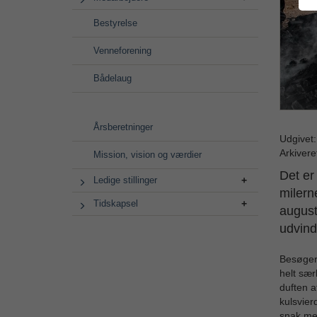
Bestyrelse
Venneforening
Bådelaug
Årsberetninger
Udgivet
Arkivere
Mission, vision og værdier
Det er
Ledige stillinger
milern
Tidskapsel
august
udvind
Besøger 
helt sær
duften a
kulsvier
snak med