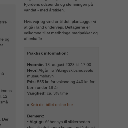
Fjordens udseende og stemningen på
vandet - med årstiden.
Hvis vejr og vind er til det, planlægger vi
ørre
at gå i land undervejs. Deltagerne er
velkomne til at medbringe madpakker og
aftenkaffe.
lle og
at
Praktisk information:
Hvornår:
18. august 2023 kl. 17:00
Hvor:
Afgår fra Vikingeskibsmuseets
må
museumshavn
Pris:
555 kr. for voksne og 440 kr. for
børn under 18 år
, imens
Varighed:
ca. 3½ time
. 12
e små
»
Køb din billet online her...
Bemærk:
. Der
•
Vigtigt:
Af hensyn til sikkerheden
t
skal alle deltagere kunne forstå dansk