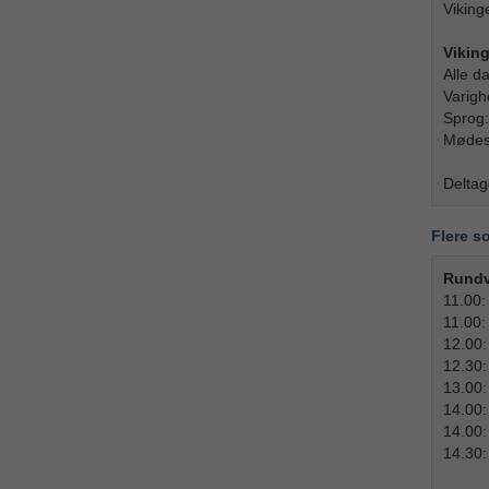
Viking
Vikin
Alle d
Varigh
Sprog:
Mødes
Deltage
Flere s
Rundvi
11.00:
11.00:
12.00:
12.30:
13.00:
14.00:
14.00:
14.30: