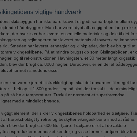
vikingetidens vigtige håndværk
idens skibsbyggeri har ikke bare krævet et godt samarbejde mellem dy
bejdende bådebyggere. Man har været dybt afhængig af en lang række
ere, der hver især har leveret essentielle materialer og dele til det fæ
blæggeren og sejlmageren har leveret metervis af tovværk og imponere
ts rig. Smeden har leveret jernnagler og klinkplader, der blev brugt til at
ømre vikingeskibene. På et mindre brugsskib som Gislingebåden, er d
nagler, og til rekonstruktionen Havhingsten, et 30 meter langt krigsskib 
iden, blev der brugt ca. 8000 nagler. Derudover, er en del af bådebygg
 blevet formet i smedens esse.
ssen kan varme jernet tilstrækkeligt op, skal det opvarmes til meget høj
urer – helt op til 1.300 grader – og så skal der trækul til, da almindeligt
op på så høje temperaturer. Trækul er nærmest et superbrændsel
ignet med almindeligt brænde.
 vigtigt element, der sikrer vikingeskibenes holdbarhed er trætjære. Tr
 af harpiksholdigt fyrretræ og beskytter vikingeskibene imod at rådne. T
ten blev der brugt ca. 600 liter tjære. Trætjære er et af de ældste
ttelsesprodukter mennesket kender, og visse former for tjære blev frems