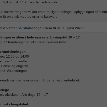
. Omkring kl. 14 åbnes den sidste mile.
t af kulsvierdagene vil det være muligt at deltage i opbygningen af mind
og få en snak med de erfarne kulsviere.
ktiviteter på Strandengen frem til 31. august 2023:
engen er åben i hele museets åbningstid 10 – 17.
 til Strandengen er inkluderet i entrébilletten.
ierundvisninger:
age: 12.30 og 14.00
ed: ca. 45 minutter
 Dansk og engelsk
ted: Strandengen
erundvisningerne er gratis, når der er købt entrébillet.
gelege
elv aktiviteter: Alle dage 10 – 17
bord i langskibet