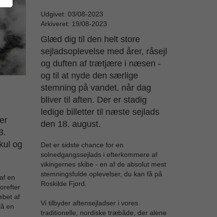
Udgivet: 03/08-2023
Arkiveret: 19/08-2023
Glæd dig til den helt store
sejladsoplevelse med årer, råsejl
og duften af trætjære i næsen -
og til at nyde den særlige
stemning på vandet, når dag
bliver til aften. Der er stadig
ledige billetter til næste sejlads
er
den 18. august.
3.
kul og
Det er sidste chance for en
solnedgangssejlads i efterkommere af
vikingernes skibe - en af de absolut mest
stemningsfulde oplevelser, du kan få på
af en
Roskilde Fjord.
orefter
øbet af
Vi tilbyder aftensejladser i vores
få en
traditionelle, nordiske træbåde, der alene