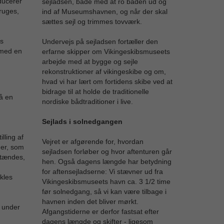
ducerer
sejladsen, både med at ro båden ud og
ruges,
ind af Museumshavnen, og når der skal
sættes sejl og trimmes tovværk.
ns
Undervejs på sejladsen fortæller den
ermed en
erfarne skipper om Vikingeskibsmuseets
arbejde med at bygge og sejle
rekonstruktioner af vikingeskibe og om,
hvad vi har lært om fortidens skibe ved at
bidrage til at holde de traditionelle
å en
nordiske bådtraditioner i live.
g
Sejlads i solnedgangen
lling af
Vejret er afgørende for, hvordan
der, som
sejladsen forløber og hvor aftenturen går
ntændes,
hen. Også dagens længde har betydning
for aftensejladserne: Vi stævner ud fra
ikles
Vikingeskibsmuseets havn ca. 3 1/2 time
før solnedgang, så vi kan være tilbage i
havnen inden det bliver mørkt.
t under
Afgangstiderne er derfor fastsat efter
dagens længde og skifter - ligesom