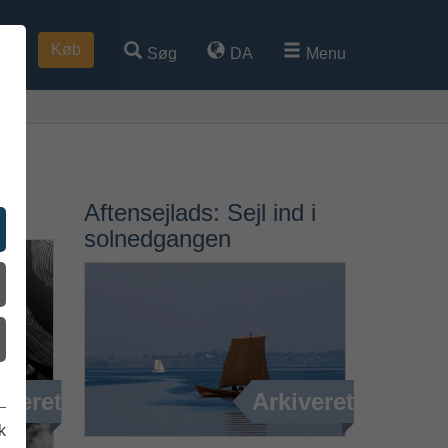
Køb
Søg
DA
Menu
Aftensejlads: Sejl ind i
solnedgangen
iveret
Arkiveret
k