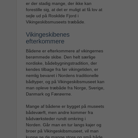
er der stadig mange, der ikke kan
forestille sig, at det er muligt at få lov at
sejle ud på Roskilde Fjord i
Vikingeskibsmuseets træbåde.
Vikingeskibenes
efterkommere
Bådene er efterkommere af vikingernes
berømmede skibe. Den helt særlige
nordiske, bådebygningstradition, der
kendes tilbage fra før vikingetiden, er
nemlig bevaret i Nordens traditionelle
bådtyper, og på Vikingeskibsmuseet kan
man opleve træbåde fra Norge, Sverige,
Danmark og Færøerne.
Mange af bådene er bygget på museets
bådeværft, men andre kommer fra
bådværksteder rundt omkring i
Norden. Går man en tur langs kajer og
broer på Vikingeskibsmuseet, vil man
kunne se de mange store og små både,