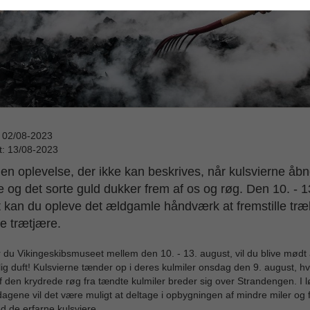
: 02/08-2023
t: 13/08-2023
 en oplevelse, der ikke kan beskrives, når kulsvierne åbn
e og det sorte guld dukker frem af os og røg. Den 10. - 1
 kan du opleve det ældgamle håndværk at fremstille træ
e trætjære.
du Vikingeskibsmuseet mellem den 10. - 13. august, vil du blive mødt 
lig duft! Kulsvierne tænder op i deres kulmiler onsdag den 9. august, hv
f den krydrede røg fra tændte kulmiler breder sig over Strandengen. I l
dagene vil det være muligt at deltage i opbygningen af mindre miler og 
 de erfarne kulsviere.