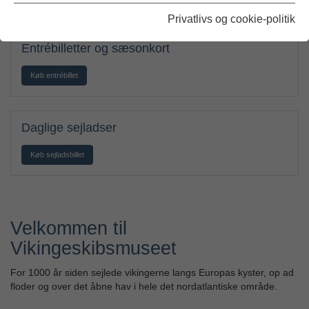
Privatlivs og cookie-politik
Entrébilletter og sæsonkort
Køb entrébillet
Daglige sejladser
Køb sejladsbillet
Velkommen til
Vikingeskibsmuseet
For 1000 år siden sejlede vikingerne langs Europas kyster, op ad
floder og over det åbne hav i hele det nordatlantiske område.