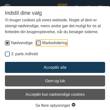
Køb
Indstil dine valg
Vi bruger cookies på vores webside. Nogle af dem er
strengt nødvendige, mens andre gør det muligt for os at
Gå
til
forbedre din brugeroplevelse, når du besøger siderne.
hoved-
indhold
Nødvendige
Markedsføring
3. parts indhold
Acceptér alle
Gem og luk
Acceptér kun nødvendige cookies
Åbent i dag 10.00 - 17.00
Se flere oplysninger
Åbningstider og entrépriser