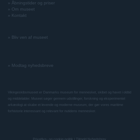
»
Åbningstider og priser
»
Om museet
»
Kontakt
»
Bliv ven af museet
»
Modtag nyhedsbreve
Vikingeskibsmuseet er Danmarks museum for mennesket, skibet og havet i oldtid
og middelalder. Museet søger gennem udstillinger, forskning og eksperimentel
arkæologi at skabe et levende og moderne museum, der gør vores maritime
forhistorie interessant og relevant for nutidens mennesker.
Privatlivs- og cookie-politik
|
Tilmeld Nyhedsbrev