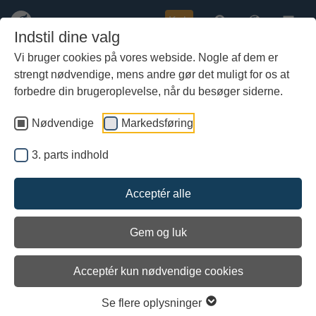
Køb
Indstil dine valg
Vi bruger cookies på vores webside. Nogle af dem er
strengt nødvendige, mens andre gør det muligt for os at
Gå
til
forbedre din brugeroplevelse, når du besøger siderne.
hoved-
indhold
Nødvendige
Markedsføring
3. parts indhold
Acceptér alle
Gem og luk
Acceptér kun nødvendige cookies
Hvem kan løse
Se flere oplysninger
MuseumsMysteriet?