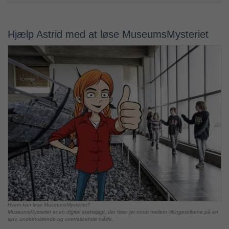
Hjælp Astrid med at løse MuseumsMysteriet
Hvem kan løse MuseumsMysteriet?
MuseumsMysteriet er en digital skattejagt, der fører jer rundt mellem vikingeskibene på en
sjov, underholdende og overraskende måde.