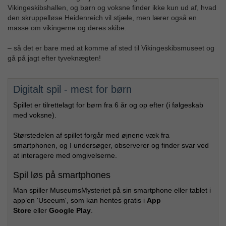
Vikingeskibshallen, og børn og voksne finder ikke kun ud af, hvad
den skruppelløse Heidenreich vil stjæle, men lærer også en
masse om vikingerne og deres skibe.
– så det er bare med at komme af sted til Vikingeskibsmuseet og
gå på jagt efter tyveknægten!
Digitalt spil - mest for børn
Spillet er tilrettelagt for børn fra 6 år og op efter (i følgeskab
med voksne).
Størstedelen af spillet forgår med øjnene væk fra
smartphonen, og I undersøger, observerer og finder svar ved
at interagere med omgivelserne.
Spil løs på smartphones
Man spiller MuseumsMysteriet på sin smartphone eller tablet i
app’en 'Useeum', som kan hentes gratis i
App
Store
eller
Google Play
.