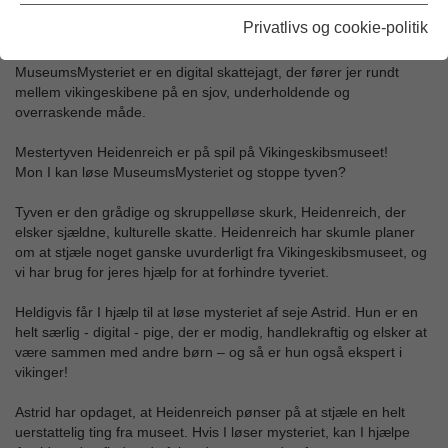
Privatlivs og cookie-politik
Kan lyttes til på dansk, engelsk og tysk
MuseumsMysteriet er en digital skattejagt, der fører jer rundt
mellem vikingeskibene på en sjov, underholdende og
overraskende måde.
Mestertyven Heidenreich er på spil på Vikingeskibsmuseet!
Mon I kan løse MuseumsMysteriet og stoppe tyven?
Tyven er den grådige og skruppelløse skurk, Heidenreich, der
elsker sjældne, kulturelle skatte. Heidenreich har skumle planer
om at stjæle noget ganske uvurderligt fra Vikingeskibsmuseet, og
vi har brug for jeres hjælp for at forhindre tyveriet.
Heldigvis får I hjælp til at løse mysteriet af seje Astrid. Hun er en
helt særlig - digital - pige, der er modig, handlekraftig og elsker at
være sammen med andre børn – og så er hun også ekspert i
vikinger!
Astrid har opdaget, at Heidenreich pønser på at stjæle en helt
uerstattelig ting fra museet. Hvis I løser mysteriet, kan I hjælpe