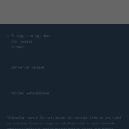
»
Åbningstider og priser
»
Om museet
»
Kontakt
»
Bliv ven af museet
»
Modtag nyhedsbreve
Vikingeskibsmuseet er Danmarks museum for mennesket, skibet og havet i oldtid
og middelalder. Museet søger gennem udstillinger, forskning og eksperimentel