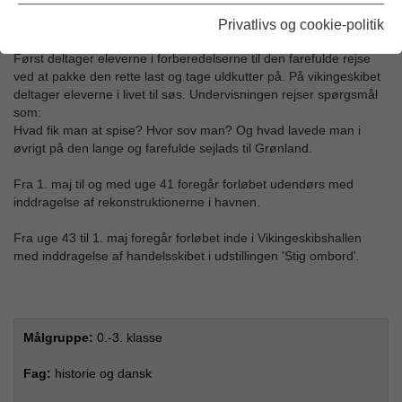
Eleverne deltager i rejsen til Grønland med Erik den Røde. De
bruger fantasien og mærker rejsen på egen krop.
Privatlivs og cookie-politik
Først deltager eleverne i forberedelserne til den farefulde rejse
ved at pakke den rette last og tage uldkutter på. På vikingeskibet
deltager eleverne i livet til søs. Undervisningen rejser spørgsmål
som:
Hvad fik man at spise? Hvor sov man? Og hvad lavede man i
øvrigt på den lange og farefulde sejlads til Grønland.
Fra 1. maj til og med uge 41 foregår forløbet udendørs med
inddragelse af rekonstruktionerne i havnen.
Fra uge 43 til 1. maj foregår forløbet inde i Vikingeskibshallen
med inddragelse af handelsskibet i udstillingen 'Stig ombord'
.
Målgruppe:
0.-3. klasse
Fag:
historie og dansk