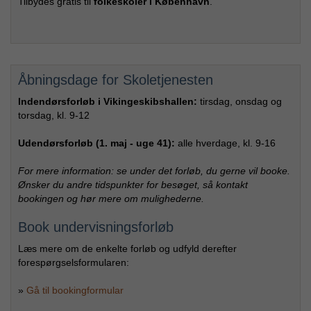
Tilbydes gratis til
folkeskoler i København
.
Åbningsdage for Skoletjenesten
Indendørsforløb i Vikingeskibshallen:
tirsdag, onsdag og
torsdag, kl. 9-12
Udendørsforløb (1. maj - uge 41):
alle hverdage, kl. 9-16
For mere information: se under det forløb, du gerne vil booke.
Ønsker du andre tidspunkter for besøget, så kontakt
bookingen og hør mere om mulighederne.
Book undervisningsforløb
Læs mere om de enkelte forløb og udfyld derefter
forespørgselsformularen:
»
Gå til bookingformular