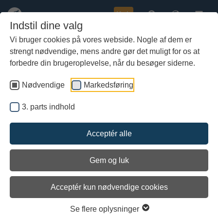
Køb
Indstil dine valg
Vi bruger cookies på vores webside. Nogle af dem er
strengt nødvendige, mens andre gør det muligt for os at
Gå
til
forbedre din brugeroplevelse, når du besøger siderne.
hoved-
indhold
Nødvendige
Markedsføring
3. parts indhold
Acceptér alle
Gem og luk
Acceptér kun nødvendige cookies
Smag på vikingetiden
Se flere oplysninger