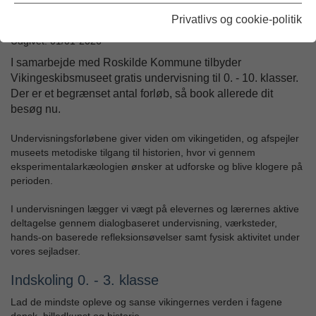
Privatlivs og cookie-politik
Skoleforløb for 3. klasse
Udgivet: 01/01-2026
I samarbejde med Roskilde Kommune tilbyder
Vikingeskibsmuseet gratis undervisning til 0. - 10. klasser.
Der er et begrænset antal forløb, så book allerede dit
besøg nu.
Undervisningsforløbene giver viden om vikingetiden, og afspejler
museets metodiske tilgang til historien, hvor vi gennem
eksperimentalarkæologien ønsker at udforske og blive klogere på
perioden.
I undervisningen lægger vi vægt på elevernes og lærernes aktive
deltagelse gennem dialogbaseret undervisning, værksteder,
hands-on baserede refleksionsøvelser samt fysisk aktivitet under
vores sejladser.
Indskoling 0. - 3. klasse
Lad de mindste opleve og sanse vikingernes verden i fagene