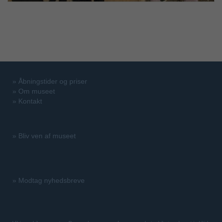
»
Åbningstider og priser
»
Om museet
»
Kontakt
»
Bliv ven af museet
»
Modtag nyhedsbreve