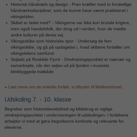
Historisk håndværk og design - Prøv kræfter med to forskellige
håndværksdiscipliner, som de kunne have været praktiseret i
vikingetiden.
Skibet er ladet med? - Vikingerne var ikke kun brutale krigere,
men også handelsfolk, der drog ud i verden, hvor de mødte
andre kulturer på deres vej.
Vikingeskibe som historiske spor - Undersøg de fem
vikingeskibe, og gå på opdagelse i, hvad skibene fortæller om
vikingetidens samfund.
Sejlads på Roskilde Fjord - Omdrejningspunktet er nærvær og
samarbejde, når der sejles ud på fjorden i museets
klinkbyggede træbåde.
»
Læs mere om de enkelte forløb, vi tilbyder til Mellemtrinnet.
Udskoling 7. - 10. klasse
Begreber som historiebevidsthed og kildebrug er vigtige
omdrejningspunkter i undervisningen til udskolingen. I forløbene
arbejder vi med at gøre begreberne konkrete og relevante for
eleverne.