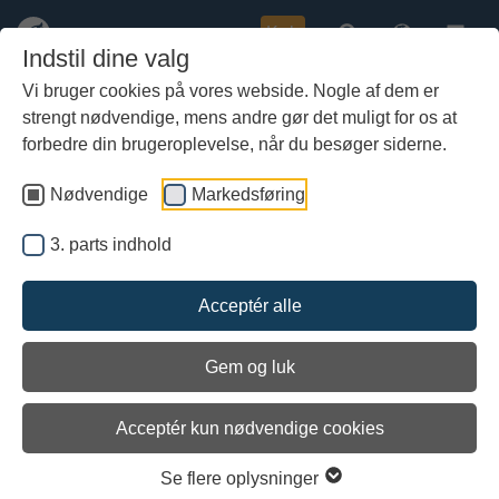
Køb
Indstil dine valg
Vi bruger cookies på vores webside. Nogle af dem er
strengt nødvendige, mens andre gør det muligt for os at
Gå
Gratis undervisning til Roskildes
til
forbedre din brugeroplevelse, når du besøger siderne.
folkeskoler
hoved-
indhold
Nødvendige
Markedsføring
3. parts indhold
Acceptér alle
Gem og luk
Acceptér kun nødvendige cookies
Se flere oplysninger