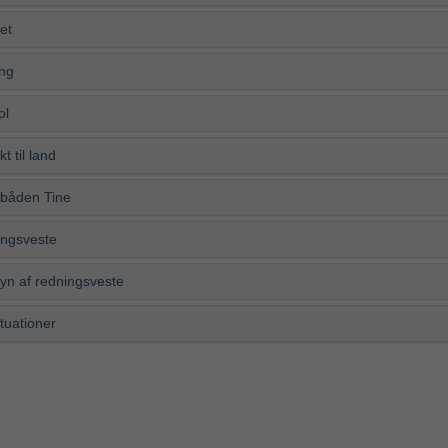
et
ing
ol
t til land
båden Tine
ngsveste
syn af redningsveste
tuationer