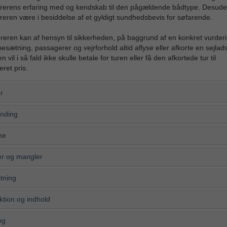
rerens erfaring med og kendskab til den pågældende bådtype. Desude
reren være i besiddelse af et gyldigt sundhedsbevis for søfarende.
reren kan af hensyn til sikkerheden, på baggrund af en konkret vurderi
esætning, passagerer og vejrforhold altid aflyse eller afkorte en sejlads
 vil i så fald ikke skulle betale for turen eller få den afkortede tur til
ret pris.
r
nding
ne
r og mangler
tning
ktion og indhold
og