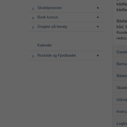
bådfø
Skoletjenesten
bådfø
Book kursus
Bådfø
båd, b
Grupper på besøg
Kunden
reduce
Kalender
Gaste
Roskilde og Fjordlandet
Bema
Både
Skade
Udrus
Instru
Logb