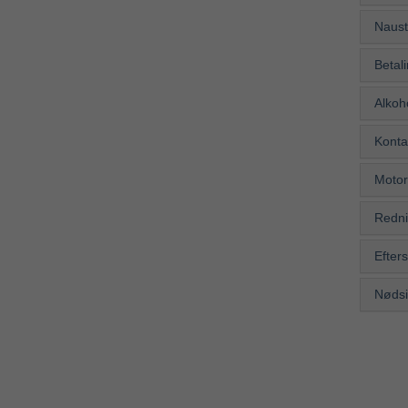
Naust
Betal
Alkoh
Kontak
Motor
Redni
Efter
Nødsi