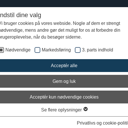
Indstil dine valg
Vi bruger cookies på vores webside. Nogle af dem er strengt
nødvendige, mens andre gør det muligt for os at forbedre din
rhed om bord
brugeroplevelse, når du besøger siderne.
Nødvendige
Markedsføring
3. parts indhold
kerhed ombord
Acceptér alle
rygt træde ombord på Vikingeskibsmuseets fartøjer. Vi har gjort alt, hv
gt for, at sejladserne foregår sikkerhedsmæssigt fuldt forsvarligt, så o
n ved at sejle bliver optimal for dig som passager.
Gem og luk
 kan du læse de væsentligste regler for alle sejladser med passagerer
ngeskibsmuseets bådsamling.
Acceptér kun nødvendige cookies
Se flere oplysninger
Privatlivs og cookie-politi