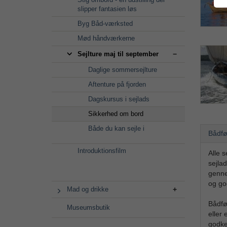
slipper fantasien løs
Byg Båd-værksted
Mød håndværkerne
Sejlture maj til september
Daglige sommersejlture
Aftenture på fjorden
Dagskursus i sejlads
Sikkerhed om bord
Både du kan sejle i
Bådfø
Introduktionsfilm
Alle 
sejla
genne
og go
Mad og drikke
Bådfø
Museumsbutik
eller
godke