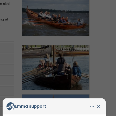
n skal
ng af
.