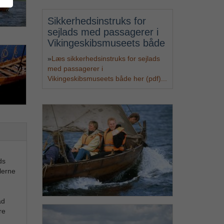
Sikkerhedsinstruks for
sejlads med passagerer i
Vikingeskibsmuseets både
»
Læs sikkerhedsinstruks for sejlads
med passagerer i
Vikingeskibsmuseets både her (pdf)...
ds
lerne
åd
re