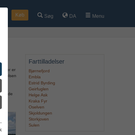
Køb
Søg
DA
Menu
Farttilladelser
ad der er
Bjørnefjord
plevelsen
Embla
Estrid Byrding
Geirfuglen
 i både
Helge Ask
Kraka Fyr
Oselven
Skjoldungen
Storkjoven
Sulen
k