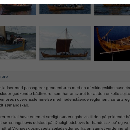
rere
sejladser med passagerer gennemføres med en af Vikingeskibsmuseets
dsleder godkendte bådførere, som har ansvaret for at den enkelte sejla
mføres i overensstemmelse med nedenstående reglement, søfartsreg
dt sømandskab.
reren skal have enten et særligt sønæringsbevis til den pågældende b
 et sønæringsbevis udstedt på 'Duelighedsbevis for handelsskibe' og væ
ndt af Vikingeskibsmuseets sejladsleder ud fra en samlet vurdering af